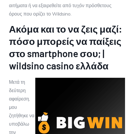
αιτήματα ή να εξαιρεθείτε από τυχόν πρόσθετους
όρους που ορίζει το Wildsino.
Ακόμα και το να ζεις μαζί:
πόσο μπορείς να παίξεις
στο smartphone σου; |
wildsino casino ελλάδα
Μετά τη
δεύτερη
αφαίρεση,
μου
ζητήθηκε να
υποβάλω
την