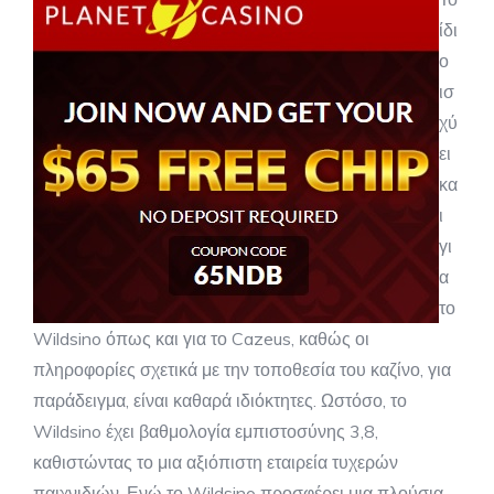
ίδι
ο
ισ
χύ
ει
κα
ι
γι
α
το
Wildsino όπως και για το Cazeus, καθώς οι
πληροφορίες σχετικά με την τοποθεσία του καζίνο, για
παράδειγμα, είναι καθαρά ιδιόκτητες. Ωστόσο, το
Wildsino έχει βαθμολογία εμπιστοσύνης 3,8,
καθιστώντας το μια αξιόπιστη εταιρεία τυχερών
παιχνιδιών. Ενώ το Wildsino προσφέρει μια πλούσια