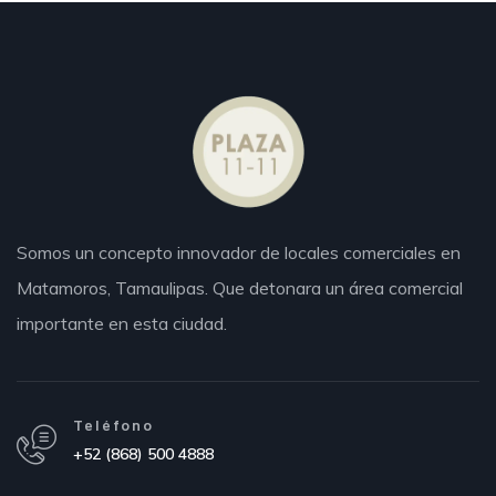
Somos un concepto innovador de locales comerciales en
Matamoros,
Tamaulipas.
Que detonara un área comercial
importante en esta ciudad.
Teléfono
+52 (868) 500 4888