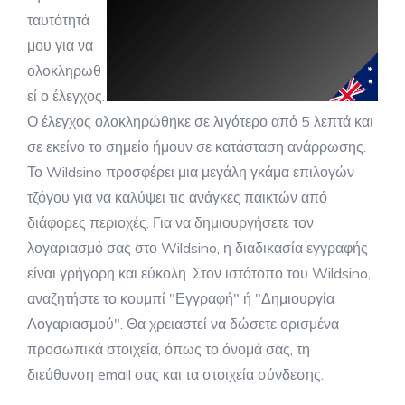
ταυτότητά
μου για να
ολοκληρωθ
εί ο έλεγχος.
Ο έλεγχος ολοκληρώθηκε σε λιγότερο από 5 λεπτά και
σε εκείνο το σημείο ήμουν σε κατάσταση ανάρρωσης.
Το Wildsino προσφέρει μια μεγάλη γκάμα επιλογών
τζόγου για να καλύψει τις ανάγκες παικτών από
διάφορες περιοχές. Για να δημιουργήσετε τον
λογαριασμό σας στο Wildsino, η διαδικασία εγγραφής
είναι γρήγορη και εύκολη. Στον ιστότοπο του Wildsino,
αναζητήστε το κουμπί "Εγγραφή" ή "Δημιουργία
Λογαριασμού". Θα χρειαστεί να δώσετε ορισμένα
προσωπικά στοιχεία, όπως το όνομά σας, τη
διεύθυνση email σας και τα στοιχεία σύνδεσης.