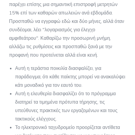
παρέχει επίσης μια σημαντική επιστροφή μετρητών
15% επί των καθαρών απωλειών ανά εβδομάδα.
Προσπαθώ να εγγραφώ εδώ και δύο μήνες, αλλά όταν
συνδέομαι, λέει "λογαριασμός για έλεγχο
αμφιθεάτρου". Καθαρίζω την προσωρινή μνήμη,
αλλάζω τις ρυθμίσεις και προσπαθώ ξανά με την
προφανή που προτείνεται αλλά είναι κενή.
Αυτή η τεράστια ποικιλία διασφαλίζει, για
παράδειγμα, ότι κάθε παίκτης μπορεί να ανακαλύψει
κάτι μοναδικό για τον εαυτό του.
Αυτή η ελευθερία διασφαλίζει ότι το πρόγραμμα
διατηρεί τα τιμημένα πρότυπα τήρησης, τις
υπεύθυνες πρακτικές των εργαζομένων και τους
τακτικούς ελέγχους.
Το ηλεκτρονικό ταχυδρομείο προορίζεται αντίθετα