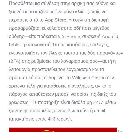
Προσθέστε μια σύνδεση στην αρχική σας οθόνη και
ξεκινήστε το καζίνο με ένα μόνο κλικ—χωρίς να
περάσετε από το App Store. Η ευέλικτη διεπαφή
προσαρμόζεται εύκολα σε οποιοδήποτε μέγεθος
οθόνης—είτε πρόκειται για iPhone, συσκευή Android,
tablet ή υπολογιστή. Για περισσότερες επιλογές,
ενεργοποιήστε τον έλεγχο ταυτότητας δύο παραγόντων
(2FA) στις ρυθμίσεις του λογαριασμού σας—αυτή η
λειτουργία προστατεύει τον λογαριασμό και τα
προσωπικά σας δεδομένα. Το Wildsino Casino δεν
χρεώνει τέλη για καταθέσεις ή αναλήψεις, αν και ο
πάροχος καταθέσεων μπορεί να ορίσει τις δικές του
χρεώσεις. Η υποστήριξη είναι διαθέσιμη 24/7 μέσω
ζωντανής συνομιλίας (εντός 2 λεπτών) ή email
(απαντήσεις εντός 4-6 ωρών).
Το