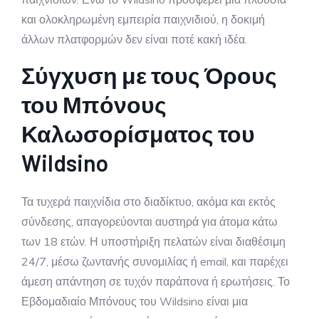
και ολοκληρωμένη εμπειρία παιχνιδιού, η δοκιμή
άλλων πλατφορμών δεν είναι ποτέ κακή ιδέα.
Σύγχυση με τους Όρους
του Μπόνους
Καλωσορίσματος του
Wildsino
Τα τυχερά παιχνίδια στο διαδίκτυο, ακόμα και εκτός
σύνδεσης, απαγορεύονται αυστηρά για άτομα κάτω
των 18 ετών. Η υποστήριξη πελατών είναι διαθέσιμη
24/7, μέσω ζωντανής συνομιλίας ή email, και παρέχει
άμεση απάντηση σε τυχόν παράπονα ή ερωτήσεις. Το
Εβδομαδιαίο Μπόνους του Wildsino είναι μια