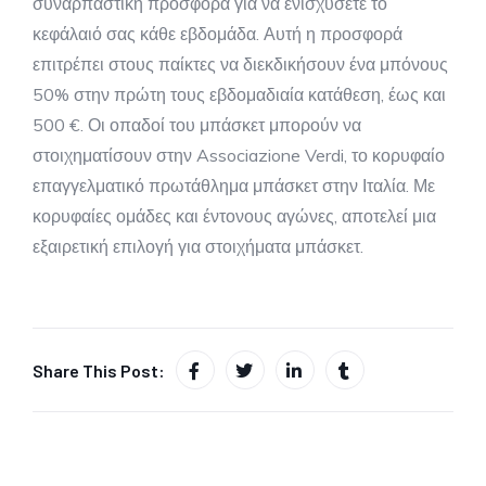
συναρπαστική προσφορά για να ενισχύσετε το
κεφάλαιό σας κάθε εβδομάδα. Αυτή η προσφορά
επιτρέπει στους παίκτες να διεκδικήσουν ένα μπόνους
50% στην πρώτη τους εβδομαδιαία κατάθεση, έως και
500 €. Οι οπαδοί του μπάσκετ μπορούν να
στοιχηματίσουν στην Associazione Verdi, το κορυφαίο
επαγγελματικό πρωτάθλημα μπάσκετ στην Ιταλία. Με
κορυφαίες ομάδες και έντονους αγώνες, αποτελεί μια
εξαιρετική επιλογή για στοιχήματα μπάσκετ.
Share This Post: