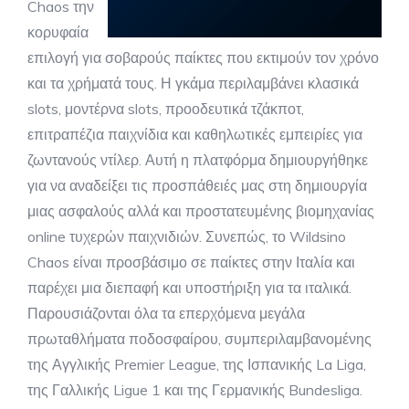
Chaos την
κορυφαία
επιλογή για σοβαρούς παίκτες που εκτιμούν τον χρόνο
και τα χρήματά τους. Η γκάμα περιλαμβάνει κλασικά
slots, μοντέρνα slots, προοδευτικά τζάκποτ,
επιτραπέζια παιχνίδια και καθηλωτικές εμπειρίες για
ζωντανούς ντίλερ. Αυτή η πλατφόρμα δημιουργήθηκε
για να αναδείξει τις προσπάθειές μας στη δημιουργία
μιας ασφαλούς αλλά και προστατευμένης βιομηχανίας
online τυχερών παιχνιδιών. Συνεπώς, το Wildsino
Chaos είναι προσβάσιμο σε παίκτες στην Ιταλία και
παρέχει μια διεπαφή και υποστήριξη για τα ιταλικά.
Παρουσιάζονται όλα τα επερχόμενα μεγάλα
πρωταθλήματα ποδοσφαίρου, συμπεριλαμβανομένης
της Αγγλικής Premier League, της Ισπανικής La Liga,
της Γαλλικής Ligue 1 και της Γερμανικής Bundesliga.