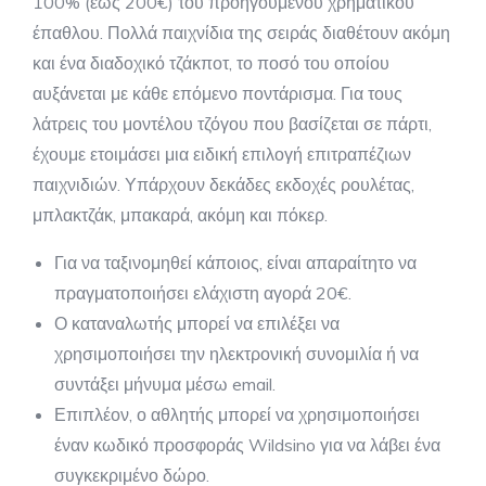
100% (έως 200€) του προηγούμενου χρηματικού
έπαθλου. Πολλά παιχνίδια της σειράς διαθέτουν ακόμη
και ένα διαδοχικό τζάκποτ, το ποσό του οποίου
αυξάνεται με κάθε επόμενο ποντάρισμα. Για τους
λάτρεις του μοντέλου τζόγου που βασίζεται σε πάρτι,
έχουμε ετοιμάσει μια ειδική επιλογή επιτραπέζιων
παιχνιδιών.
Υπάρχουν δεκάδες εκδοχές ρουλέτας,
μπλακτζάκ, μπακαρά, ακόμη και πόκερ.
Για να ταξινομηθεί κάποιος, είναι απαραίτητο να
πραγματοποιήσει ελάχιστη αγορά 20€.
Ο καταναλωτής μπορεί να επιλέξει να
χρησιμοποιήσει την ηλεκτρονική συνομιλία ή να
συντάξει μήνυμα μέσω email.
Επιπλέον, ο αθλητής μπορεί να χρησιμοποιήσει
έναν κωδικό προσφοράς Wildsino για να λάβει ένα
συγκεκριμένο δώρο.