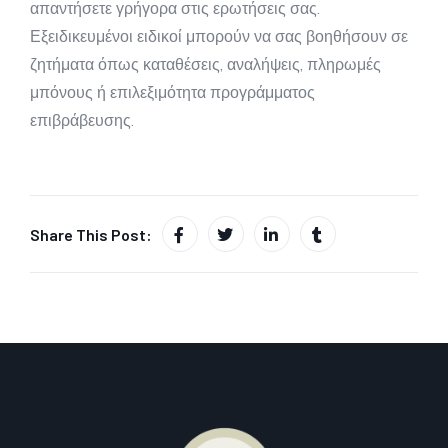
απαντήσετε γρήγορα στις ερωτήσεις σας.
Εξειδικευμένοι ειδικοί μπορούν να σας βοηθήσουν σε
ζητήματα όπως καταθέσεις, αναλήψεις, πληρωμές
μπόνους ή επιλεξιμότητα προγράμματος
επιβράβευσης.
Share This Post: