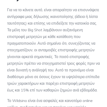
Για να το κάνετε αυτό, είναι απαραίτητο να επισυνάψετε
αντίγραφα μιας δήλωσης ικανοποίησης (άδεια ή λίστα
ταυτότητας) και επίσης να επιδείξετε την κατοικία σας.
Τα μέλη του Big Shot λαμβάνουν αυξανόμενη
επιστροφή μετρητών με κάθε κατάθεση που
πραγματοποιούν. Αυτό σημαίνει ότι, συνεχίζοντας να
στοιχηματίζουν, οι ανταμοιβές επιστροφής μετρητών
γίνονται αρκετά σημαντικές. Το ποσό επιστροφής
μετρητών πρέπει να στοιχηματιστεί τρεις φορές πριν να
είναι δυνατή η ανάληψή του. Αυτό το προνόμιο είναι
διαθέσιμο μόνο σε όσους έχουν τα υψηλότερα επίπεδα
τριών χαρακτήρων και παρέχει επιστροφή μετρητών
έως και 15% επί των καθαρών ζημιών ανά εβδομάδα.
Το Wildsino είναι ένα ασφαλές και καινοτόμο online