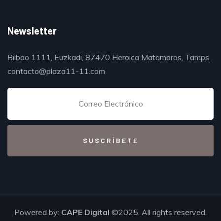
Newsletter
Bilbao 1111, Euzkadi, 87470 Heroica Matamoros, Tamps.
contacto@plaza11-11.com
Powered by:
CAPE Digital
©2025. All rights reserved.