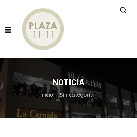
NOTICIA
Inicio
Sin categoría