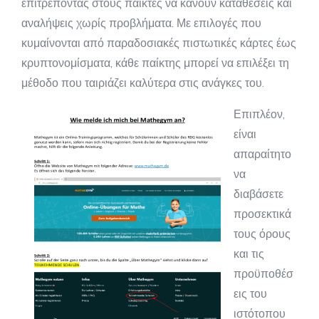
επιτρέποντας στους παίκτες να κάνουν καταθέσεις και
αναλήψεις χωρίς προβλήματα. Με επιλογές που
κυμαίνονται από παραδοσιακές πιστωτικές κάρτες έως
κρυπτονομίσματα, κάθε παίκτης μπορεί να επιλέξει τη
μέθοδο που ταιριάζει καλύτερα στις ανάγκες του.
Επιπλέον,
είναι
απαραίτητο
να
διαβάσετε
προσεκτικά
τους όρους
και τις
προϋποθέσ
εις του
ιστότοπου