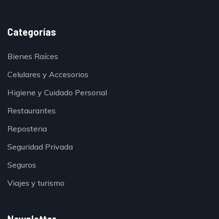
Categorías
Bienes Raíces
Celulares y Accesorios
Higiene y Cuidado Personal
Restaurantes
Reposteria
Seguridad Privada
Seguros
Viajes y turismo