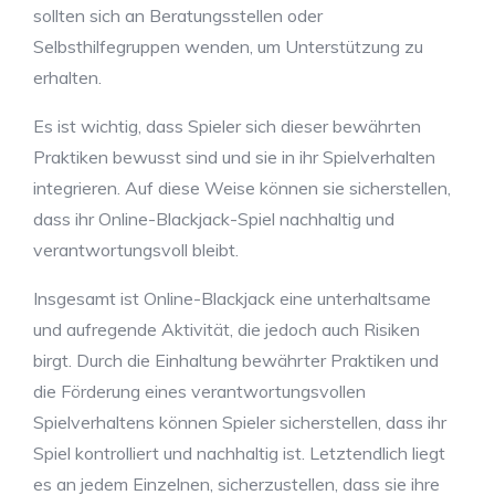
sollten sich an Beratungsstellen oder
Selbsthilfegruppen wenden, um Unterstützung zu
erhalten.
Es ist wichtig, dass Spieler sich dieser bewährten
Praktiken bewusst sind und sie in ihr Spielverhalten
integrieren. Auf diese Weise können sie sicherstellen,
dass ihr Online-Blackjack-Spiel nachhaltig und
verantwortungsvoll bleibt.
Insgesamt ist Online-Blackjack eine unterhaltsame
und aufregende Aktivität, die jedoch auch Risiken
birgt. Durch die Einhaltung bewährter Praktiken und
die Förderung eines verantwortungsvollen
Spielverhaltens können Spieler sicherstellen, dass ihr
Spiel kontrolliert und nachhaltig ist. Letztendlich liegt
es an jedem Einzelnen, sicherzustellen, dass sie ihre