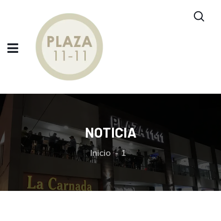
NOTICIA
Inicio
1