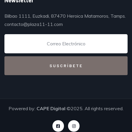
Newsletter
Bilbao 1111, Euzkadi, 87470 Heroica Matamoros, Tamps.
contacto@plaza11-11.com
Powered by:
CAPE Digital
©2025. All rights reserved.