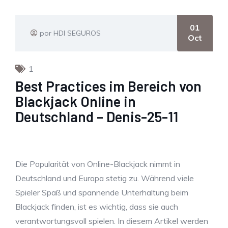
01
por HDI SEGUROS
Oct
1
Best Practices im Bereich von
Blackjack Online in
Deutschland – Denis-25-11
Die Popularität von Online-Blackjack nimmt in
Deutschland und Europa stetig zu. Während viele
Spieler Spaß und spannende Unterhaltung beim
Blackjack finden, ist es wichtig, dass sie auch
verantwortungsvoll spielen. In diesem Artikel werden