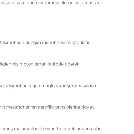
anlaşdırır və onların mütəmadi olaraq sizə müstəqil
əlumatların düzgün mühafizəsi müştərilərin
təsdiqlənmiş metodlardan istifadə edərək,
xsi məlumatlarını qorumaqla yanaşı, oyunçuların
n məlumatlarının məxfilik prinsiplərinə riayət
 olunmuş məlumatları ilə oyun təcrübələrindən daha