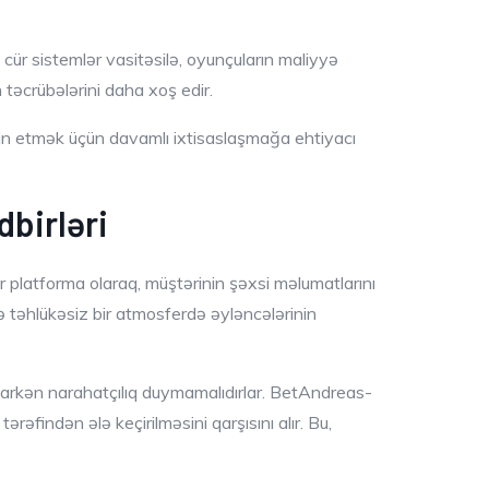
 cür sistemlər vasitəsilə, oyunçuların maliyyə
n təcrübələrini daha xoş edir.
təmin etmək üçün davamlı ixtisaslaşmağa ehtiyacı
birləri
 platforma olaraq, müştərinin şəxsi məlumatlarını
və təhlükəsiz bir atmosferdə əyləncələrinin
aşarkən narahatçılıq duymamalıdırlar. BetAndreas-
rəfindən ələ keçirilməsini qarşısını alır. Bu,