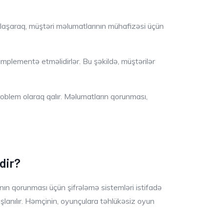
nlaşaraq, müştəri məlumatlarının mühafizəsi üçün
mplementə etməlidirlər. Bu şəkildə, müştərilər
roblem olaraq qalır. Məlumatların qorunması,
dir?
ın qorunması üçün şifrələmə sistemləri istifadə
aşlanılır. Həmçinin, oyunçulara təhlükəsiz oyun