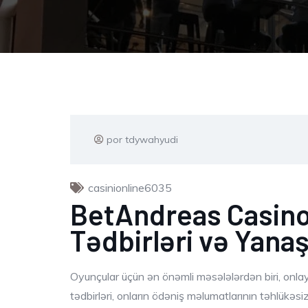
por tdywahyudi
casinionline6035
BetAndreas Casino-
Tədbirləri və Yana
Oyunçular üçün ən önəmli məsələlərdən biri, onla
tədbirləri, onların ödəniş məlumatlarının təhlükəsiz