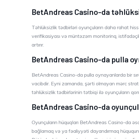
BetAndreas Casino-da təhlüksi
Təhlüksizlik tədbirləri oyunçuların daha rahat his
verifikasiyası və müntəzəm monitorinq, istifadəçi
artırır.
BetAndreas Casino-da pulla oy
BetAndreas Casino-da pulla oynayanlarda bir sıra 
vacibdir. Eyni zamanda, şərti olmayan mərc strateg
təhlüksizlik tədbirlərinin tətbiqi ilə oyunçuların qo
BetAndreas Casino-da oyunçula
Oyunçuların hüquqları BetAndreas Casino-da əsasən
bağlamaq və ya fəaliyyəti dayandırmaq hüququna ma