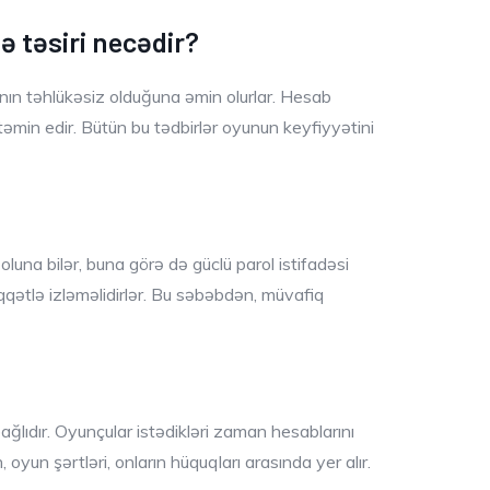
 təsiri necədir?
ının təhlükəsiz olduğuna əmin olurlar. Hesab
təmin edir. Bütün bu tədbirlər oyunun keyfiyyətini
una bilər, buna görə də güclü parol istifadəsi
qqətlə izləməlidirlər. Bu səbəbdən, müvafiq
ğlıdır. Oyunçular istədikləri zaman hesablarını
un şərtləri, onların hüquqları arasında yer alır.