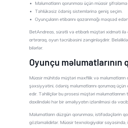
Məlumatların qorunması üçün müasir şifrələmə 
Təhlükəsiz ödəniş sistemlərinə geniş seçim.
Oyunçuların etibarını qazanmağı məqsəd edən 
BetAndreas, sürətli və etibarlı müştəri xidməti ilə
artıraraq, oyun təcrübəsini zənginləşdirir. Beləlik
bilərlər.
Oyunçu məlumatlarının 
Müasir mühitdə müştəri məxfilik və məlumatların qo
şəxsiyyətini, ödəniş məlumatlarını qorumaq üçün qab
edir. Təhlilçilər bu prosesi müştəri məlumatlarının
daxilindəki hər bir əməliyyatın izlənilməsi də vacib
Məlumatların düzgün qorunması, istifadəçilərin qo
gözləməlidirlər. Müasir texnologiyalar sayəsində, i