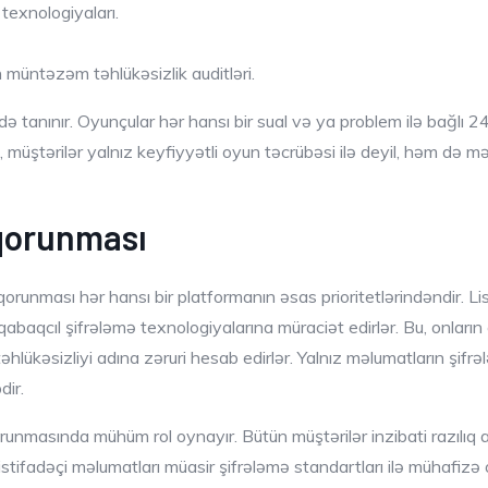
texnologiyaları.
müntəzəm təhlükəsizlik auditləri.
 də tanınır. Oyunçular hər hansı bir sual və ya problem ilə bağlı 
lə, müştərilər yalnız keyfiyyətli oyun təcrübəsi ilə deyil, həm də
qorunması
runması hər hansı bir platformanın əsas prioritetlərindəndir. Lis
aqcıl şifrələmə texnologiyalarına müraciət edirlər. Bu, onların eti
 təhlükəsizliyi adına zəruri hesab edirlər. Yalnız məlumatların şi
dir.
runmasında mühüm rol oynayır. Bütün müştərilər inzibati razılıq 
stifadəçi məlumatları müasir şifrələmə standartları ilə mühafizə o