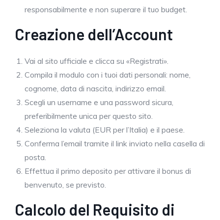
responsabilmente e non superare il tuo budget.
Creazione dell’Account
Vai al sito ufficiale e clicca su «Registrati».
Compila il modulo con i tuoi dati personali: nome,
cognome, data di nascita, indirizzo email.
Scegli un username e una password sicura,
preferibilmente unica per questo sito.
Seleziona la valuta (EUR per l’Italia) e il paese.
Conferma l’email tramite il link inviato nella casella di
posta.
Effettua il primo deposito per attivare il bonus di
benvenuto, se previsto.
Calcolo del Requisito di