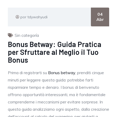
04
por tdywahyudi
Abr
Sin categoría
Bonus Betway: Guida Pratica
per Sfruttare al Meglio il Tuo
Bonus
Prima di registrarti su
Bonus betway
, prenditi cinque
minuti per leggere questa guida: potrebbe farti
risparmiare tempo e denaro. I bonus di benvenuto
offrono opportunità interessanti, ma è fondamentale
comprenderne i meccanismi per evitare sorprese. In
questa guida analizziamo ogni aspetto, dalla creazione
dell’account al calcolo del wagering, per aiutarti a