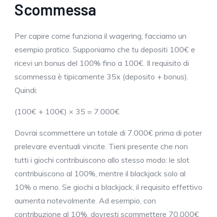
Scommessa
Per capire come funziona il wagering, facciamo un
esempio pratico. Supponiamo che tu depositi 100€ e
ricevi un bonus del 100% fino a 100€. Il requisito di
scommessa è tipicamente 35x (deposito + bonus).
Quindi:
(100€ + 100€) × 35 = 7.000€
Dovrai scommettere un totale di 7.000€ prima di poter
prelevare eventuali vincite. Tieni presente che non
tutti i giochi contribuiscono allo stesso modo: le slot
contribuiscono al 100%, mentre il blackjack solo al
10% o meno. Se giochi a blackjack, il requisito effettivo
aumenta notevolmente. Ad esempio, con
contribuzione al 10%, dovresti scommettere 70.000€