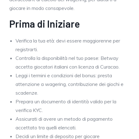
giocare in modo consapevole.
Prima di Iniziare
Verifica la tua età: devi essere maggiorenne per
registrarti.
Controlla la disponibilità nel tuo paese: Betway
accetta giocatori italiani con licenza di Curacao.
Leggi i termini e condizioni del bonus: presta
attenzione a wagering, contribuzione dei giochi e
scadenze.
Prepara un documento di identità valido per la
verifica KYC.
Assicurati di avere un metodo di pagamento
accettato tra quelli elencati.
Decidi un limite di deposito per giocare