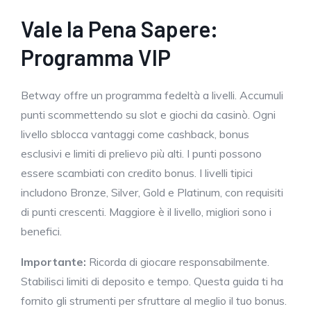
Vale la Pena Sapere:
Programma VIP
Betway offre un programma fedeltà a livelli. Accumuli
punti scommettendo su slot e giochi da casinò. Ogni
livello sblocca vantaggi come cashback, bonus
esclusivi e limiti di prelievo più alti. I punti possono
essere scambiati con credito bonus. I livelli tipici
includono Bronze, Silver, Gold e Platinum, con requisiti
di punti crescenti. Maggiore è il livello, migliori sono i
benefici.
Importante:
Ricorda di giocare responsabilmente.
Stabilisci limiti di deposito e tempo. Questa guida ti ha
fornito gli strumenti per sfruttare al meglio il tuo bonus.