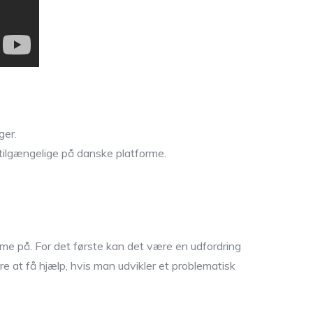
ger.
 tilgængelige på danske platforme.
mme på. For det første kan det være en udfordring
e at få hjælp, hvis man udvikler et problematisk