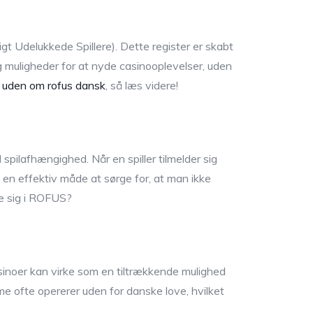
gt Udelukkede Spillere). Dette register er skabt
dig muligheder for at nyde casinooplevelser, uden
l uden om rofus dansk
, så læs videre!
 spilafhængighed. Når en spiller tilmelder sig
 en effektiv måde at sørge for, at man ikke
re sig i ROFUS?
casinoer kan virke som en tiltrækkende mulighed
rme ofte opererer uden for danske love, hvilket