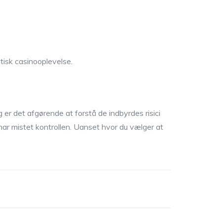
ntisk casinooplevelse.
er det afgørende at forstå de indbyrdes risici
 har mistet kontrollen. Uanset hvor du vælger at