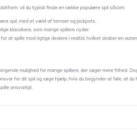
latform, vil du typisk finde en række populære spil såsom:
re spil, med et væld af temaer og jackpots.
lige klassikere, som mange spillere nyder.
for at spille mod rigtige dealere i realtid, hvilket skaber en aute
gende mulighed for mange spillere, der søger mere frihed. Dog 
nsvar for dit spil og søge hjælp, hvis du begynder at føle, at du
pille ansvarligt.