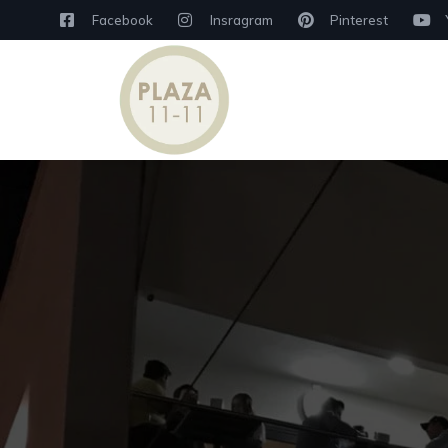
Facebook
Insragram
Pinterest