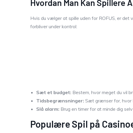
Hvordan Man Kan Spillere A
Hvis du vælger at spille uden for ROFUS, er det vig
forbliver under kontrol:
Sæt et budget:
Bestem, hvor meget du vil bru
Tidsbegrænsninger:
Sæt grænser for, hvor la
Slå alarm:
Brug en timer for at minde dig selv 
Populære Spil på Casin