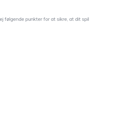
j følgende punkter for at sikre, at dit spil