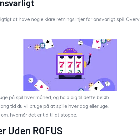
nsvarligt
tigt at have nogle klare retningslinjer for ansvarligt spil. Overve
ge på spil hver måned, og hold dig til dette beløb.
ng tid du vil bruge på at spille hver dag eller uge.
om, hvornår det er tid til at stoppe.
oer Uden ROFUS