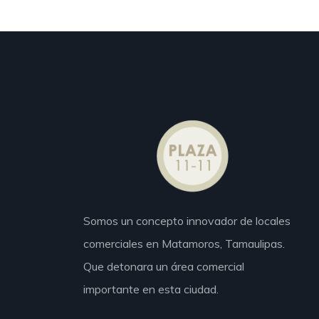
Somos un concepto innovador de locales
comerciales en Matamoros,
Tamaulipas.
Que detonara un área comercial
importante en esta ciudad.