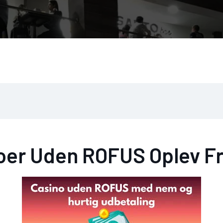
er Uden ROFUS Oplev Frih