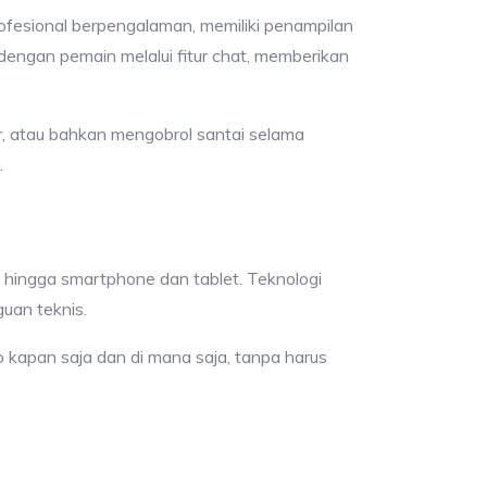
profesional berpengalaman, memiliki penampilan
dengan pemain melalui fitur chat, memberikan
r, atau bahkan mengobrol santai selama
.
, hingga smartphone dan tablet. Teknologi
uan teknis.
 kapan saja dan di mana saja, tanpa harus