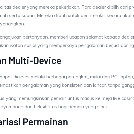
litas dealer yang mereka pekerjakan. Para dealer dipilih dari 
 serta sopan. Mereka dilatih untuk berinteraksi secara aktif 
nyenangkan.
 mengajukan pertanyaan, memberi ucapan selamat kepada deale
takan ikatan sosial yang memperkaya pengalaman berjudi daring
an Multi-Device
pat diakses melalui berbagai perangkat, mulai dari PC, laptop
mastikan pengalaman yang konsisten dan lancar, tanpa gangg
us yang memungkinkan pemain untuk masuk ke meja live casino
yamanan dan fleksibilitas bagi pemain yang sibuk.
ariasi Permainan