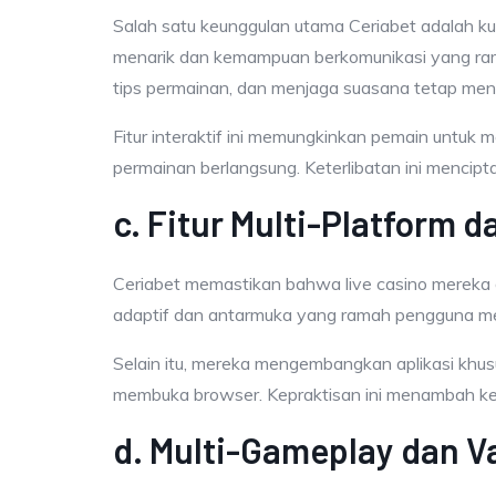
Salah satu keunggulan utama Ceriabet adalah kua
menarik dan kemampuan berkomunikasi yang ramah
tips permainan, dan menjaga suasana tetap me
Fitur interaktif ini memungkinkan pemain untuk
permainan berlangsung. Keterlibatan ini mencip
c. Fitur Multi-Platform d
Ceriabet memastikan bahwa live casino mereka da
adaptif dan antarmuka yang ramah pengguna me
Selain itu, mereka mengembangkan aplikasi khus
membuka browser. Kepraktisan ini menambah ken
d. Multi-Gameplay dan V