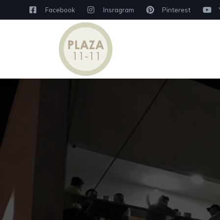
Facebook
Insragram
Pinterest