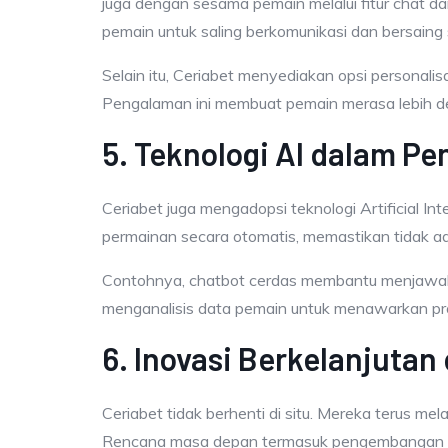
juga dengan sesama pemain melalui fitur chat
pemain untuk saling berkomunikasi dan bersaing
Selain itu, Ceriabet menyediakan opsi personalis
Pengalaman ini membuat pemain merasa lebih de
5. Teknologi AI dalam P
Ceriabet juga mengadopsi teknologi Artificial I
permainan secara otomatis, memastikan tidak a
Contohnya, chatbot cerdas membantu menjawab 
menganalisis data pemain untuk menawarkan pr
6. Inovasi Berkelanjut
Ceriabet tidak berhenti di situ. Mereka terus m
Rencana masa depan termasuk pengembangan fitu