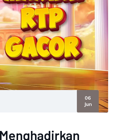
06
Jun
: Menghadirkan