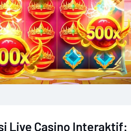
si Live Casino Interaktif