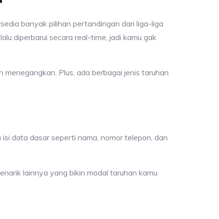
sedia banyak pilihan pertandingan dari liga-liga
lalu diperbarui secara real-time, jadi kamu gak
an menegangkan. Plus, ada berbagai jenis taruhan
isi data dasar seperti nama, nomor telepon, dan
narik lainnya yang bikin modal taruhan kamu