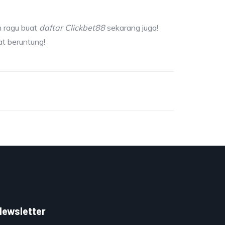
n ragu buat
daftar Clickbet88
sekarang juga!
t beruntung!
Newsletter