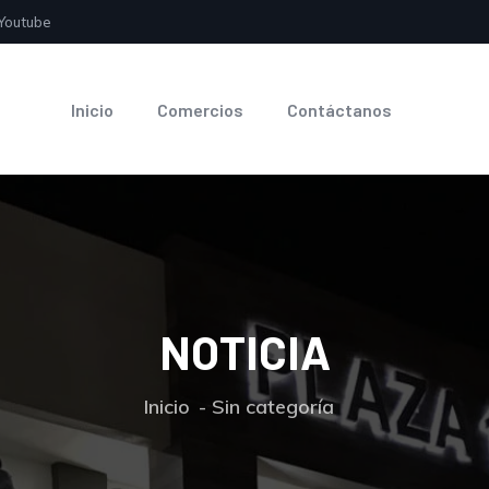
Youtube
Inicio
Comercios
Contáctanos
NOTICIA
Inicio
Sin categoría