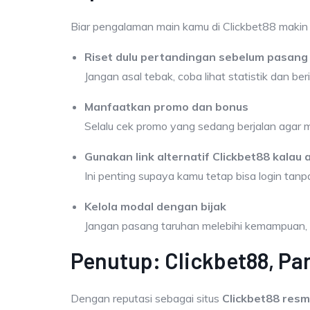
Biar pengalaman main kamu di Clickbet88 makin 
Riset dulu pertandingan sebelum pasang
Jangan asal tebak, coba lihat statistik dan be
Manfaatkan promo dan bonus
Selalu cek promo yang sedang berjalan agar
Gunakan link alternatif Clickbet88 kalau
Ini penting supaya kamu tetap bisa login tan
Kelola modal dengan bijak
Jangan pasang taruhan melebihi kemampuan, s
Penutup: Clickbet88, Par
Dengan reputasi sebagai situs
Clickbet88 resm