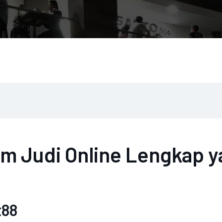
rm Judi Online Lengkap y
t88