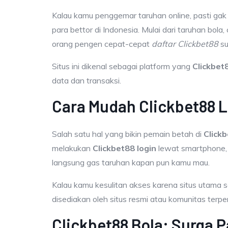
Kalau kamu penggemar taruhan online, pasti ga
para bettor di Indonesia. Mulai dari taruhan bola
orang pengen cepat-cepat
daftar Clickbet88
su
Situs ini dikenal sebagai platform yang
Clickbet
data dan transaksi.
Cara Mudah Clickbet88 L
Salah satu hal yang bikin pemain betah di
Click
melakukan
Clickbet88 login
lewat smartphone, ta
langsung gas taruhan kapan pun kamu mau.
Kalau kamu kesulitan akses karena situs utama s
disediakan oleh situs resmi atau komunitas terp
Clickbet88 Bola: Surga 