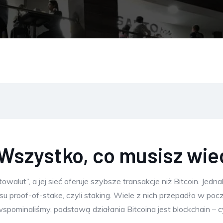
? Wszystko, co musisz wi
alut”, a jej sieć oferuje szybsze transakcje niż Bitcoin. Jedn
proof-of-stake, czyli staking. Wiele z nich przepadło w pocz
wspominaliśmy, podstawą działania Bitcoina jest blockchain – c