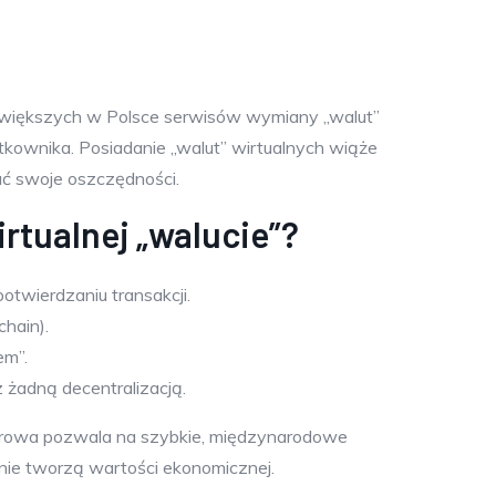
ajwiększych w Polsce serwisów wymiany „walut”
tkownika. Posiadanie „walut” wirtualnych wiąże
ać swoje oszczędności.
rtualnej „walucie”?
otwierdzaniu transakcji.
hain).
em”.
 żadną decentralizacją.
cyfrowa pozwala na szybkie, międzynarodowe
 nie tworzą wartości ekonomicznej.