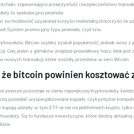
ckchain, zapewniająca przejrzystość i bezpieczeństwo transakc
uty to spekulacyjna piramida.
n za możliwość uzyskania korzyści materialnych;korzyści te 
.System promocyjny typu piramida, czyli tzw.
ptowaluta, Bitcoin szybko zyskał popularność, jednak wraz z
ji. Gdy jeden z górników znajdzie prawidłowy hasz, blok jest 
w nowych transakcji, które zostały przesłane w sieci Bitcoin.
, że bitcoin powinien kosztować 
 od zawsze pozostaje w cieniu największej kryptowaluty świata.
uszą posiadać wyspecjalizowane koparki, czyli potężne kompute
kupują udziały w tym ETF-ie nie na platformach krypto, tylk
towaluty. Są to fundusze inwestycyjne, które śledzą aktualną c
łdzie.