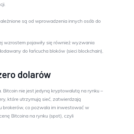
ji.
uzależnione są od wprowadzenia innych osób do
 jej wzrostem pojawiły się również wyzwania
dodawany do łańcucha bloków (sieci blockchain),
zero dolarów
 Bitcoin nie jest jedyną kryptowalutą na rynku –
ry, które utrzymują sieć, zatwierdzają
o u brokerów, co pozwala im inwestować w
enę Bitcoina na rynku (spot), czyli