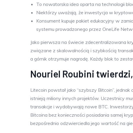
To nowatorska idea oparta na technologii blo
Niektórzy uważają, że inwestycja w kryptowal
Konsument kupuje pakiet edukacyjny w zamia
systemu prowadzonego przez OneLife Network
Jako pierwsza na świecie zdecentralizowana kry
związane z skalowalnością i szybkością transakc
a górnik otrzymuje nagrodę. Każdy blok to zesta
Nouriel Roubini twierdzi
Litecoin powstał jako “szybszy Bitcoin”, jednak
istnieją miliony innych projektów. Uczestnicy m
transakcje i wydobywają nowe BTC. Inwestorzy 
Bitcoina bez konieczności posiadania samej kryp
bezpośrednio odzwierciedla jego wartość na gie