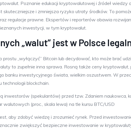
ptowalut. Poznanie edukacji kryptowalutowej i źródeł wiedzy o
st skuteczniejsze i zmniejsza ryzyko utraty środków. To pomoż
oraz regulacje prawne. Ekspertów i reporterów obawia rozwija
nieznanych inwestycji, w tym kryptowalut.
lnych „walut” jest w Polsce legal
 prostu „wyłączyć” Bitcoin lub decydować, kto może brać udzi
owaluty to zupełnie inna sprawa. Rosną także ceny kryptowalut, 
o banku inwestycyjnego świata, wielkim oszustwem. W przeciw
 technologii blockchain.
onią inwestorów (spekulantów) przed tzw. Zdaniem naukowca, k
ar walutowych (proc., skala lewa) na tle kursu BTC/USD
st, aby zdobyć wiedzę i zrozumieć rynek. Przed inwestowani
z znacznie zwiększyć bezpieczne inwestowanie w kryptowalu