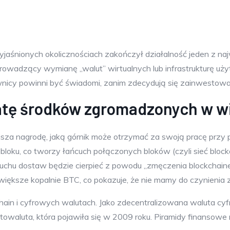
yjaśnionych okolicznościach zakończył działalność jeden z n
owadzący wymianę „walut” wirtualnych lub infrastrukturę uży
ownicy powinni być świadomi, zanim zdecydują się zainwestow
ratę środków zgromadzonych w wi
sza nagrodę, jaką górnik może otrzymać za swoją pracę przy p
loku, co tworzy łańcuch połączonych bloków (czyli sieć blockc
cuchu dostaw będzie cierpieć z powodu „zmęczenia blockchain
większe kopalnie BTC, co pokazuje, że nie mamy do czynienia z
kchain i cyfrowych walutach. Jako zdecentralizowana waluta 
ptowaluta, która pojawiła się w 2009 roku. Piramidy finansowe