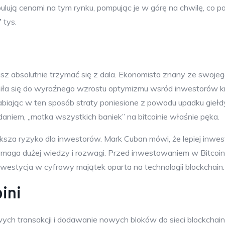
pulują cenami na tym rynku, pompując je w górę na chwilę, co 
 tys.
sisz absolutnie trzymać się z dala. Ekonomista znany ze swoj
iła się do wyraźnego wzrostu optymizmu wsród inwestorów kr
rabiając w ten sposób straty poniesione z powodu upadku giełd
zdaniem, „matka wszystkich baniek” na bitcoinie właśnie pęka.
ksza ryzyko dla inwestorów. Mark Cuban mówi, że lepiej inwes
ymaga dużej wiedzy i rozwagi. Przed inwestowaniem w Bitcoin 
westycja w cyfrowy majątek oparta na technologii blockchain.
bini
wych transakcji i dodawanie nowych bloków do sieci blockchain