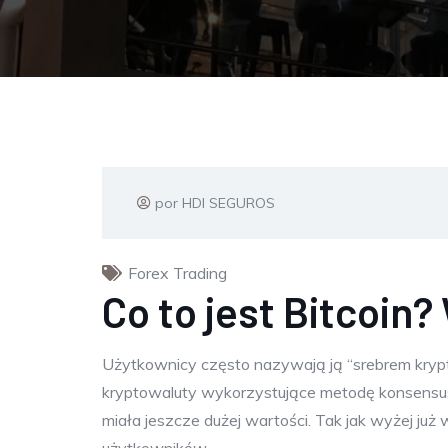
por HDI SEGUROS
Forex Trading
Co to jest Bitcoin
Użytkownicy często nazywają ją “srebrem kryptow
kryptowaluty wykorzystujące metodę konsensusu 
miała jeszcze dużej wartości. Tak jak wyżej już 