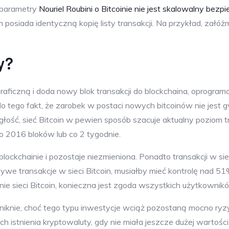
e parametry
Nouriel Roubini o Bitcoinie nie jest skalowalny bez
 posiada identyczną kopię listy transakcji. Na przykład, załóż
y?
graficzną i doda nowy blok transakcji do blockchaina, oprogr
do tego fakt, że zarobek w postaci nowych bitcoinów nie jes
głość, sieć Bitcoin w pewien sposób szacuje aktualny poziom 
co 2016 bloków lub co 2 tygodnie.
lockchainie i pozostaje niezmieniona. Ponadto transakcji w sie
zywe transakcje w sieci Bitcoin, musiałby mieć kontrolę nad 51%
nie sieci Bitcoin, konieczna jest zgoda wszystkich użytkownikó
zaniknie, choć tego typu inwestycje wciąż pozostaną mocno ry
 istnienia kryptowaluty, gdy nie miała jeszcze dużej wartości