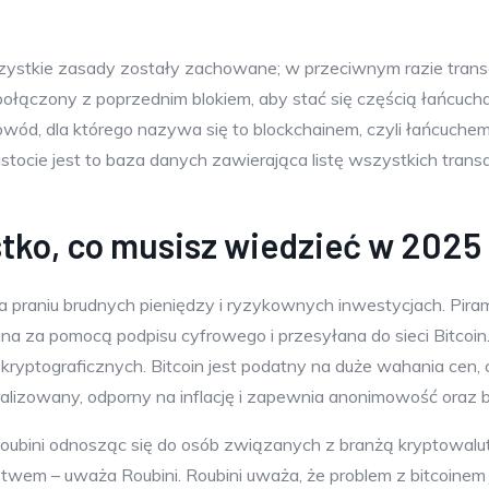
ystkie zasady zostały zachowane; w przeciwnym razie transa
połączony z poprzednim blokiem, aby stać się częścią łańcucha 
wód, dla którego nazywa się to blockchainem, czyli łańcuchem 
stocie jest to baza danych zawierająca listę wszystkich transak
stko, co musisz wiedzieć w 2025
 na praniu brudnych pieniędzy i ryzykownych inwestycjach. Pir
zana za pomocą podpisu cyfrowego i przesyłana do sieci Bitcoi
y kryptograficznych. Bitcoin jest podatny na duże wahania cen,
alizowany, odporny na inflację i zapewnia anonimowość oraz 
bini odnosząc się do osób związanych z branżą kryptowalut. – 
twem – uważa Roubini. Roubini uważa, że problem z bitcoinem 