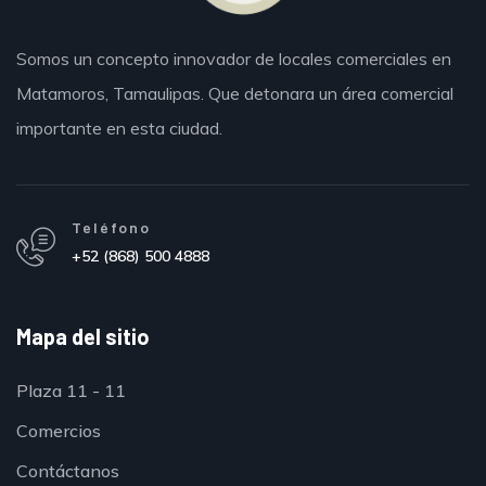
Somos un concepto innovador de locales comerciales en
Matamoros,
Tamaulipas.
Que detonara un área comercial
importante en esta ciudad.
Teléfono
+52 (868) 500 4888
Mapa del sitio
Plaza 11 - 11
Comercios
Contáctanos