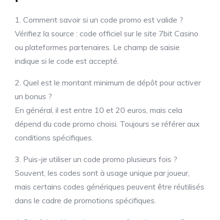
1. Comment savoir si un code promo est valide ?
Vérifiez la source : code officiel sur le site 7bit Casino
ou plateformes partenaires. Le champ de saisie
indique si le code est accepté.
2. Quel est le montant minimum de dépôt pour activer
un bonus ?
En général, il est entre 10 et 20 euros, mais cela
dépend du code promo choisi. Toujours se référer aux
conditions spécifiques.
3. Puis-je utiliser un code promo plusieurs fois ?
Souvent, les codes sont à usage unique par joueur,
mais certains codes génériques peuvent être réutilisés
dans le cadre de promotions spécifiques.