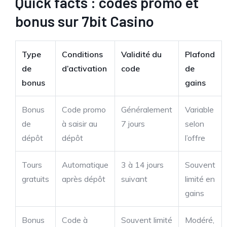
Quick facts : codes promo et
bonus sur 7bit Casino
Type
Conditions
Validité du
Plafond
de
d’activation
code
de
bonus
gains
Bonus
Code promo
Généralement
Variable
de
à saisir au
7 jours
selon
dépôt
dépôt
l’offre
Tours
Automatique
3 à 14 jours
Souvent
gratuits
après dépôt
suivant
limité en
gains
Bonus
Code à
Souvent limité
Modéré,