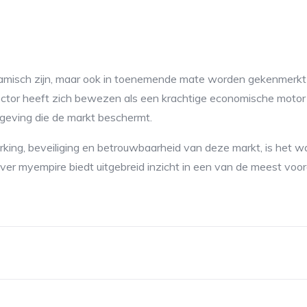
dynamisch zijn, maar ook in toenemende mate worden gekenmerkt 
ector heeft zich bewezen als een krachtige economische motor 
geving die de markt beschermt.
erking, beveiliging en betrouwbaarheid van deze markt, is het w
ver myempire biedt uitgebreid inzicht in een van de meest voo