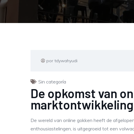
por tdywahyudi
Sin categoría
De opkomst van onl
marktontwikkelin
De wereld van online gokken heeft de afgelopen
enthousiastelingen, is uitgegroeid tot een vol