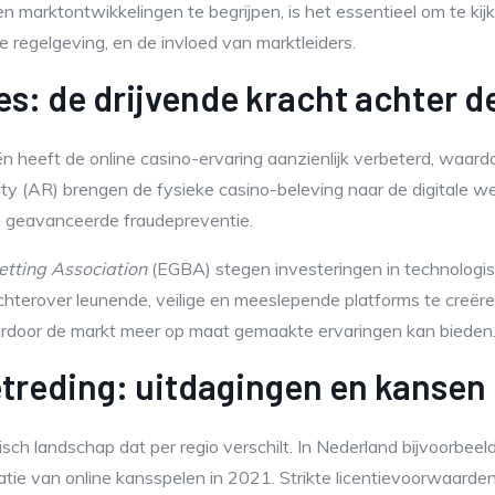
en marktontwikkelingen te begrijpen, is het essentieel om te ki
e regelgeving, en de invloed van marktleiders.
s: de drijvende kracht achter de
heeft de online casino-ervaring aanzienlijk verbeterd, waardo
y (AR) brengen de fysieke casino-beleving naar de digitale werel
n geavanceerde fraudepreventie.
tting Association
(EGBA) stegen investeringen in technologis
terover leunende, veilige en meeslepende platforms te creëren.
ardoor de markt meer op maat gemaakte ervaringen kan bieden
treding: uitdagingen en kansen
sch landschap dat per regio verschilt. In Nederland bijvoorbeeld
lisatie van online kansspelen in 2021. Strikte licentievoorwaa