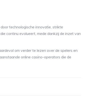
door technologische innovatie, strikte
die continu evolueert, mede dankzij de inzet van
aardevol om verder te lezen over de spelers en
raanstaande online casino-operators die de