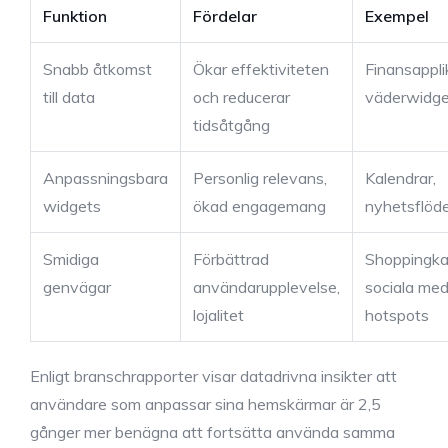
Funktion
Fördelar
Exempel
Snabb åtkomst
Ökar effektiviteten
Finansappli
till data
och reducerar
väderwidge
tidsåtgång
Anpassningsbara
Personlig relevans,
Kalendrar,
widgets
ökad engagemang
nyhetsflöd
Smidiga
Förbättrad
Shoppingka
genvägar
användarupplevelse,
sociala med
lojalitet
hotspots
Enligt branschrapporter visar datadrivna insikter att
användare som anpassar sina hemskärmar är 2,5
gånger mer benägna att fortsätta använda samma