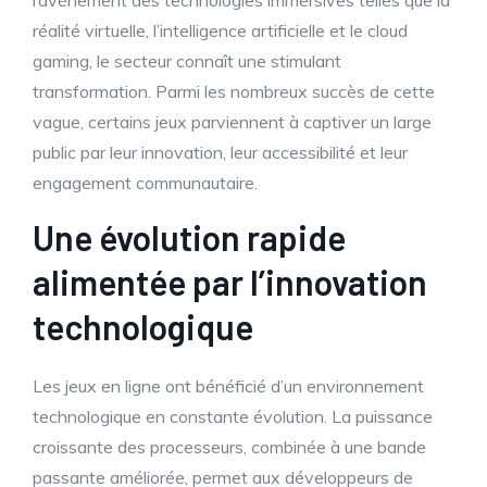
l’avènement des technologies immersives telles que la
réalité virtuelle, l’intelligence artificielle et le cloud
gaming, le secteur connaît une stimulant
transformation. Parmi les nombreux succès de cette
vague, certains jeux parviennent à captiver un large
public par leur innovation, leur accessibilité et leur
engagement communautaire.
Une évolution rapide
alimentée par l’innovation
technologique
Les jeux en ligne ont bénéficié d’un environnement
technologique en constante évolution. La puissance
croissante des processeurs, combinée à une bande
passante améliorée, permet aux développeurs de