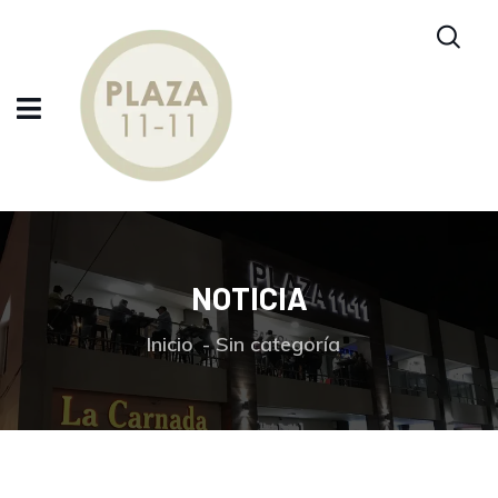
NOTICIA
Inicio
Sin categoría