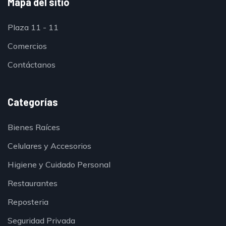
Mapa del sitio
Plaza 11 - 11
Comercios
Contáctanos
Categorías
Bienes Raíces
Celulares y Accesorios
Higiene y Cuidado Personal
Restaurantes
Reposteria
Seguridad Privada