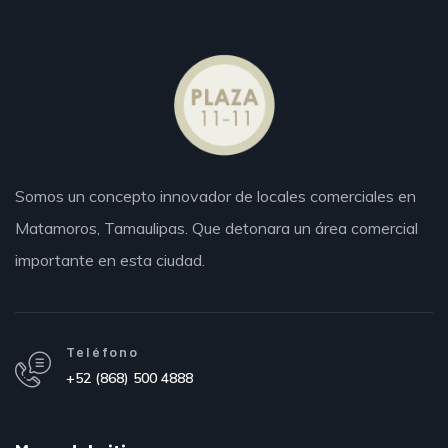
Somos un concepto innovador de locales comerciales en
Matamoros,
Tamaulipas.
Que detonara un área comercial
importante en esta ciudad.
Teléfono
+52 (868) 500 4888