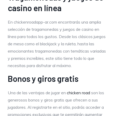
casino en línea
En chickenroadapp-ar.com encontrarás una amplia
selección de tragamonedas y juegos de casino en
línea para todos los gustos. Desde los clásicos juegos
de mesa como el blackjack y la ruleta, hasta las
emocionantes tragamonedas con temáticas variadas
y premios increíbles, este sitio tiene todo lo que
necesitas para disfrutar al máximo.
Bonos y giros gratis
Una de las ventajas de jugar en
chicken road
son los
generosos bonos y giros gratis que ofrecen a sus
jugadores. Al registrarte en el sitio, podrás acceder a
promociones exclusivas que te permitirán aumentar