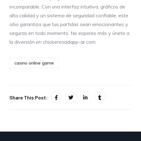
incomparable. Con una interfaz intuitiva, gráficos de
alta calidad y un sistema de seguridad confiable, este
sitio garantiza que tus partidas sean emocionantes y
seguras en todo momento. No esperes más y únete a
la diversión en chickenroadapp-ar.com.
casino online game
Share This Post: