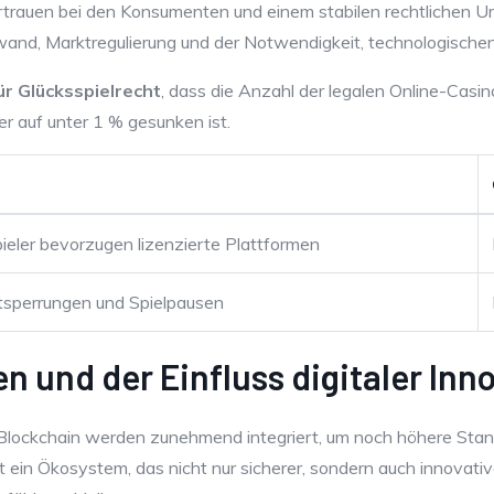
ertrauen bei den Konsumenten und einem stabilen rechtlichen U
and, Marktregulierung und der Notwendigkeit, technologische
ür Glücksspielrecht
, dass die Anzahl der legalen Online-Casi
er auf unter 1 % gesunken ist.
ieler bevorzugen lizenzierte Plattformen
stsperrungen und Spielpausen
 und der Einfluss digitaler Inn
d Blockchain werden zunehmend integriert, um noch höhere Sta
in Ökosystem, das nicht nur sicherer, sondern auch innovativer 