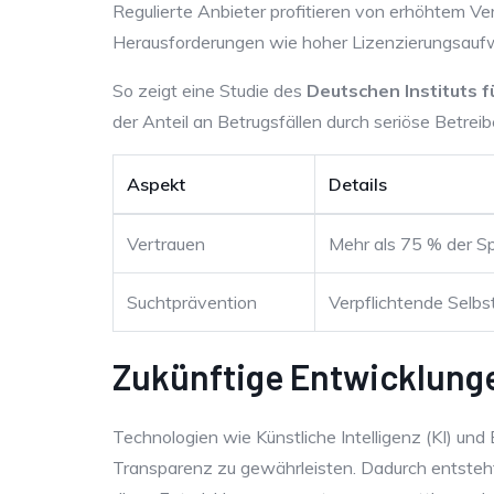
Regulierte Anbieter profitieren von erhöhtem V
Herausforderungen wie hoher Lizenzierungsaufw
So zeigt eine Studie des
Deutschen Instituts f
der Anteil an Betrugsfällen durch seriöse Betreib
Aspekt
Details
Vertrauen
Mehr als 75 % der Sp
Suchtprävention
Verpflichtende Selb
Zukünftige Entwicklungen
Technologien wie Künstliche Intelligenz (KI) un
Transparenz zu gewährleisten. Dadurch entsteht e