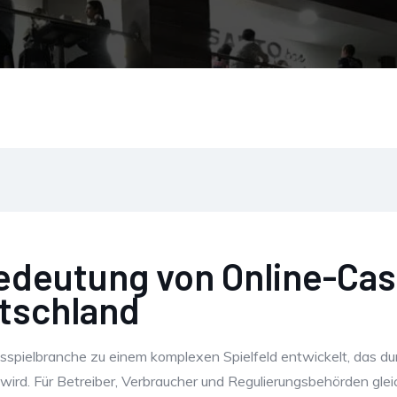
Bedeutung von Online-Ca
utschland
cksspielbranche zu einem komplexen Spielfeld entwickelt, das d
ird. Für Betreiber, Verbraucher und Regulierungsbehörden glei