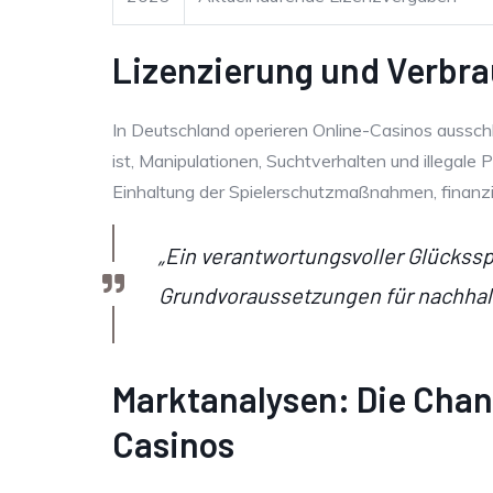
Lizenzierung und Verbra
In Deutschland operieren Online-Casinos ausschl
ist, Manipulationen, Suchtverhalten und illegale
Einhaltung der Spielerschutzmaßnahmen, finanziel
„Ein verantwortungsvoller Glückssp
Grundvoraussetzungen für nachhal
Marktanalysen: Die Chan
Casinos