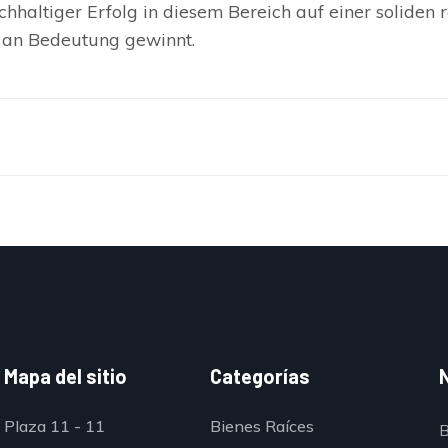
chhaltiger Erfolg in diesem Bereich auf einer soliden 
 an Bedeutung gewinnt.
Mapa del sitio
Categorías
Plaza 11 - 11
Bienes Raíces
B