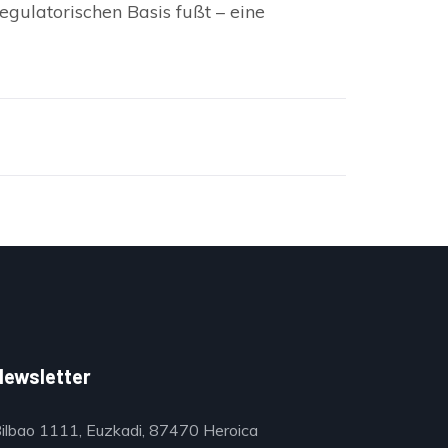
regulatorischen Basis fußt – eine
Newsletter
ilbao 1111, Euzkadi, 87470 Heroica