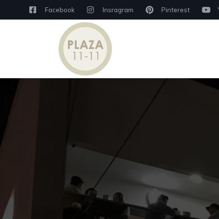
Facebook
Insragram
Pinterest