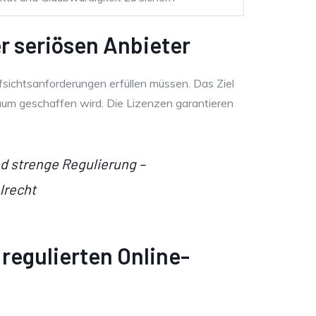
r seriösen Anbieter
fsichtsanforderungen erfüllen müssen. Das Ziel
lraum geschaffen wird. Die Lizenzen garantieren
nd strenge Regulierung –
lrecht
regulierten Online-