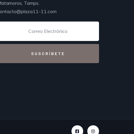
atamoros, Tamps.
ontacto@plaza11-11.com