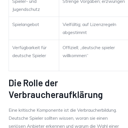
Spieler- und
Strenge Vorgaben; erzwungen
Jugendschutz
Spielangebot
Vielfältig; auf Lizenzregeln
abgestimmt
Verfügbarkeit für
Offiziell; „deutsche spieler
deutsche Spieler
willkommen“
Die Rolle der
Verbraucheraufklärung
Eine kritische Komponente ist die Verbraucherbildung.
Deutsche Spieler sollten wissen, woran sie einen
seriösen Anbieter erkennen und warum die Wahl einer