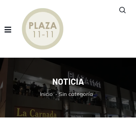
NOTICIA
Inicio
Sin categoría