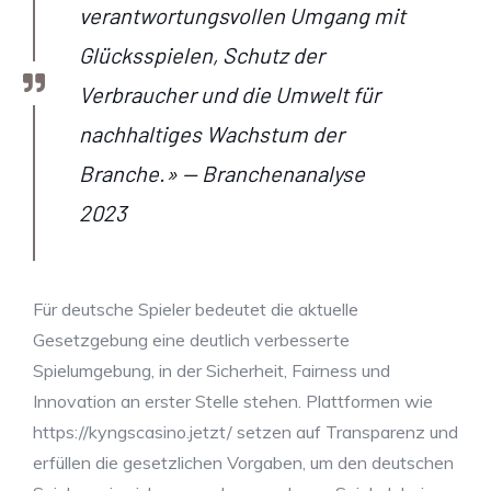
verantwortungsvollen Umgang mit
Glücksspielen, Schutz der
Verbraucher und die Umwelt für
nachhaltiges Wachstum der
Branche.» — Branchenanalyse
2023
Für deutsche Spieler bedeutet die aktuelle
Gesetzgebung eine deutlich verbesserte
Spielumgebung, in der Sicherheit, Fairness und
Innovation an erster Stelle stehen. Plattformen wie
https://kyngscasino.jetzt/ setzen auf Transparenz und
erfüllen die gesetzlichen Vorgaben, um den deutschen