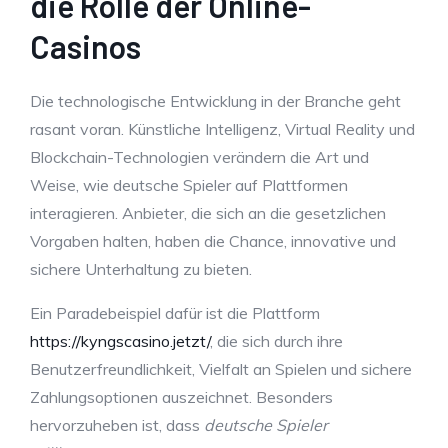
die Rolle der Online-
Casinos
Die technologische Entwicklung in der Branche geht
rasant voran. Künstliche Intelligenz, Virtual Reality und
Blockchain-Technologien verändern die Art und
Weise, wie deutsche Spieler auf Plattformen
interagieren. Anbieter, die sich an die gesetzlichen
Vorgaben halten, haben die Chance, innovative und
sichere Unterhaltung zu bieten.
Ein Paradebeispiel dafür ist die Plattform
https://kyngscasino.jetzt/
, die sich durch ihre
Benutzerfreundlichkeit, Vielfalt an Spielen und sichere
Zahlungsoptionen auszeichnet. Besonders
hervorzuheben ist, dass
deutsche Spieler