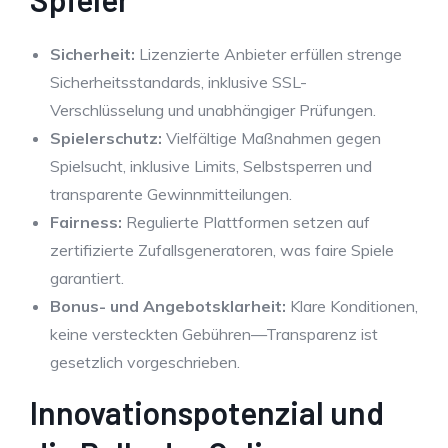
Sicherheit:
Lizenzierte Anbieter erfüllen strenge
Sicherheitsstandards, inklusive SSL-
Verschlüsselung und unabhängiger Prüfungen.
Spielerschutz:
Vielfältige Maßnahmen gegen
Spielsucht, inklusive Limits, Selbstsperren und
transparente Gewinnmitteilungen.
Fairness:
Regulierte Plattformen setzen auf
zertifizierte Zufallsgeneratoren, was faire Spiele
garantiert.
Bonus- und Angebotsklarheit:
Klare Konditionen,
keine versteckten Gebühren—Transparenz ist
gesetzlich vorgeschrieben.
Innovationspotenzial und