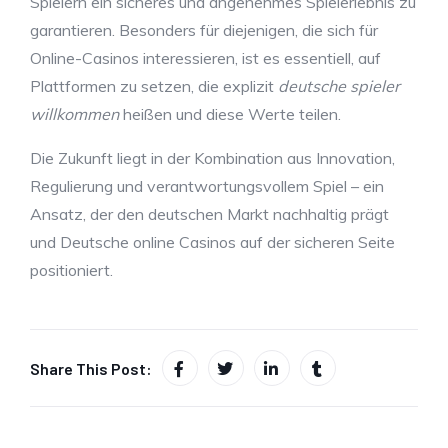
Spielern ein sicheres und angenehmes Spielerlebnis zu
garantieren. Besonders für diejenigen, die sich für
Online-Casinos interessieren, ist es essentiell, auf
Plattformen zu setzen, die explizit
deutsche spieler
willkommen
heißen und diese Werte teilen.
Die Zukunft liegt in der Kombination aus Innovation,
Regulierung und verantwortungsvollem Spiel – ein
Ansatz, der den deutschen Markt nachhaltig prägt
und Deutsche online Casinos auf der sicheren Seite
positioniert.
Share This Post: