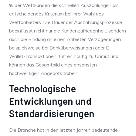
% der Wettkunden die schnellen Auszahlungen als
entscheidendes Kriterium bei ihrer Wahl des
Wettanbieters. Die Dauer der Auszahlungsprozesse
beeinflusst nicht nur die Kundenzufriedenheit, sondern
auch die Bindung an einen Anbieter. Verzögerungen,
beispielsweise bei Banküberweisungen oder E-
Wallet-Transaktionen, führen häufig zu Unmut und
können das Gesamtbild eines ansonsten
hochwertigen Angebots trüben.
Technologische
Entwicklungen und
Standardisierungen
Die Branche hat in den letzten Jahren bedeutende