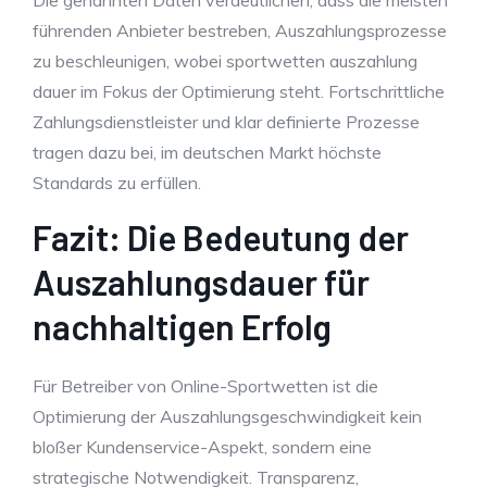
Die genannten Daten verdeutlichen, dass die meisten
führenden Anbieter bestreben, Auszahlungsprozesse
zu beschleunigen, wobei sportwetten auszahlung
dauer im Fokus der Optimierung steht. Fortschrittliche
Zahlungsdienstleister und klar definierte Prozesse
tragen dazu bei, im deutschen Markt höchste
Standards zu erfüllen.
Fazit: Die Bedeutung der
Auszahlungsdauer für
nachhaltigen Erfolg
Für Betreiber von Online-Sportwetten ist die
Optimierung der Auszahlungsgeschwindigkeit kein
bloßer Kundenservice-Aspekt, sondern eine
strategische Notwendigkeit. Transparenz,