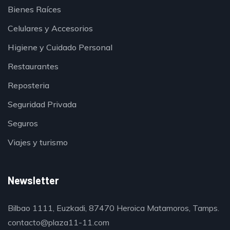
Bienes Raíces
Celulares y Accesorios
Higiene y Cuidado Personal
Restaurantes
Reposteria
Seguridad Privada
Seguros
Viajes y turismo
Newsletter
Bilbao 1111, Euzkadi, 87470 Heroica Matamoros, Tamps.
contacto@plaza11-11.com