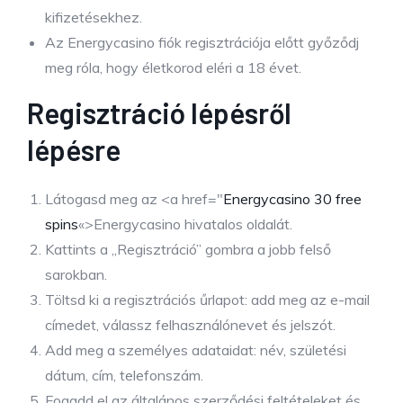
kifizetésekhez.
Az Energycasino fiók regisztrációja előtt győződj
meg róla, hogy életkorod eléri a 18 évet.
Regisztráció lépésről
lépésre
Látogasd meg az <a href="
Energycasino 30 free
spins
«>Energycasino hivatalos oldalát.
Kattints a „Regisztráció” gombra a jobb felső
sarokban.
Töltsd ki a regisztrációs űrlapot: add meg az e-mail
címedet, válassz felhasználónevet és jelszót.
Add meg a személyes adataidat: név, születési
dátum, cím, telefonszám.
Fogadd el az általános szerződési feltételeket és