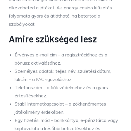
elkezdheted a játékot. Az energy casino kifizetés
folyamata gyors és átlátható, ha betartod a
szabályokat.
Amire szükséged lesz
Érvényes e-mail cím – a regisztrációhoz és a
bónusz aktiválásához.
Személyes adatok: teljes név, születési dátum,
lakcím – a KYC-igazoláshoz.
Telefonszám – a fiók védelméhez és a gyors
értesítésekhez.
Stabil internetkapcsolat – a zökkenőmentes
játékélmény érdekében.
Egy fizetési mód – bankkártya, e-pénztárca vagy
kriptovaluta a későbbi befizetésekhez és