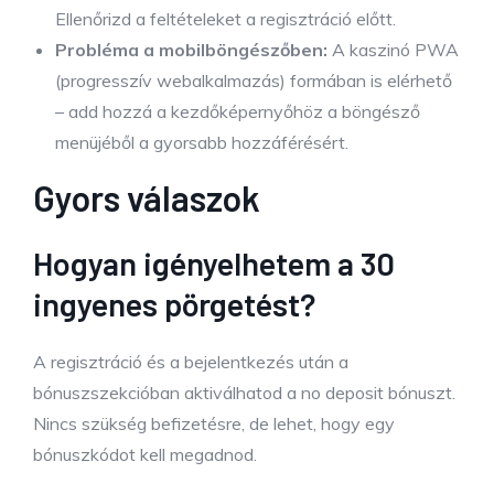
Ellenőrizd a feltételeket a regisztráció előtt.
Probléma a mobilböngészőben:
A kaszinó PWA
(progresszív webalkalmazás) formában is elérhető
– add hozzá a kezdőképernyőhöz a böngésző
menüjéből a gyorsabb hozzáférésért.
Gyors válaszok
Hogyan igényelhetem a 30
ingyenes pörgetést?
A regisztráció és a bejelentkezés után a
bónuszszekcióban aktiválhatod a no deposit bónuszt.
Nincs szükség befizetésre, de lehet, hogy egy
bónuszkódot kell megadnod.