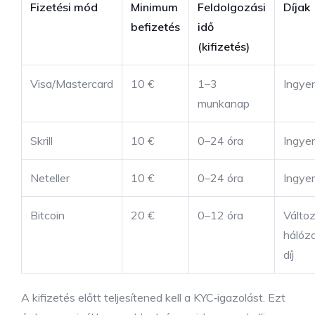
Fizetési mód
Minimum
Feldolgozási
Díjak
befizetés
idő
(kifizetés)
Visa/Mastercard
10 €
1–3
Ingye
munkanap
Skrill
10 €
0–24 óra
Ingye
Neteller
10 €
0–24 óra
Ingye
Bitcoin
20 €
0–12 óra
Válto
hálóza
díj
A kifizetés előtt teljesítened kell a KYC‑igazolást. Ezt