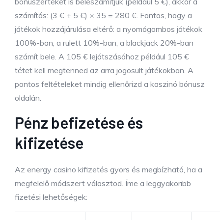
bónuszértéket is beleszámítjuk (például 5 €), akkor a
számítás: (3 € + 5 €) × 35 = 280 €. Fontos, hogy a
játékok hozzájárulása eltérő: a nyomógombos játékok
100%-ban, a rulett 10%-ban, a blackjack 20%-ban
számít bele. A 105 € lejátszásához például 105 €
tétet kell megtenned az arra jogosult játékokban. A
pontos feltételeket mindig ellenőrizd a kaszinó bónusz
oldalán.
Pénz befizetése és
kifizetése
Az energy casino kifizetés gyors és megbízható, ha a
megfelelő módszert választod. Íme a leggyakoribb
fizetési lehetőségek: