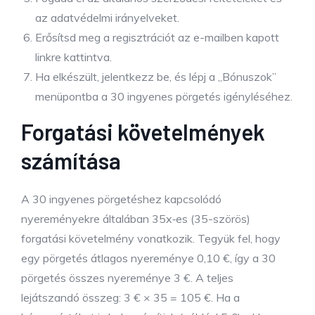
az adatvédelmi irányelveket.
Erősítsd meg a regisztrációt az e-mailben kapott
linkre kattintva.
Ha elkészült, jelentkezz be, és lépj a „Bónuszok”
menüpontba a 30 ingyenes pörgetés igényléséhez.
Forgatási követelmények
számítása
A 30 ingyenes pörgetéshez kapcsolódó
nyereményekre általában 35x‑es (35-szörös)
forgatási követelmény vonatkozik. Tegyük fel, hogy
egy pörgetés átlagos nyereménye 0,10 €, így a 30
pörgetés összes nyereménye 3 €. A teljes
lejátszandó összeg: 3 € × 35 = 105 €. Ha a