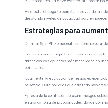
multiplicadores. La clave está en interpretar lo
En efecto, el juego te permite, a través de la i
desatando niveles de capacidad para enriquecer 
Estrategias para aument
Dominar Spin Plinko necesita un dominio total d
Comienza por manejar tus apuestas con acierto. A
atractivos con apuestas más moderadas en línea
potenciales.
Igualmente, la evaluación de riesgos es esencial
beneficio. Opta por giros que ofrezcan mayores 
Aprecia de la excitación de asumir riesgos sabio
en una armonía de probabilidades, donde dominar 