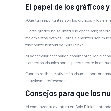
El papel de los gráficos 
¿Qué tan importantes son los gráficos y los ele
El arte gráfico no se limita a la apariencia; afe
movimientos activas. Estos elementos son mucho 
fascinante historia de Spin Plinko.
Al desarrollar escenarios absorbentes, los diseñ
elementos visuales son el puente entre la estruc
Cuando recibes motivación visual, espontáneame
entusiasmo refrescado.
Consejos para que los n
Al comenzar tu aventura en Spin Plinko, entender