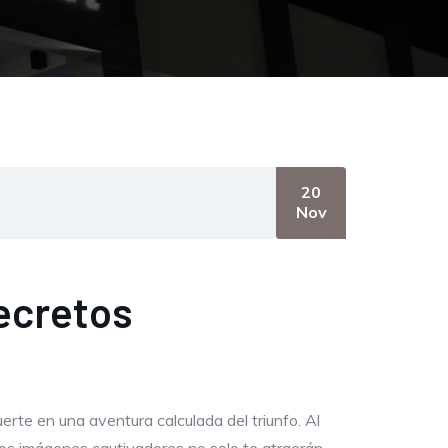
20
Nov
secretos
erte en una aventura calculada del triunfo. Al