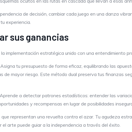
s esquemas ocultos en las rutas en cascada que llevan a esas an
ndependencia de decisión, cambiar cada juego en una danza vibran
tu experiencia.
ar sus ganancias
e la implementación estratégica unido con una entendimiento pr
signa tu presupuesto de forma eficaz, equilibrando las apuesta
s de mayor riesgo. Este método dual preserva tus finanzas seg
. Aprende a detectar patrones estadísticos: entender las variac
oportunidades y recompensas en lugar de posibilidades insegur
s que representan una revuelta contra el azar. Tu agudeza estr
el arte puede guiar a la independencia a través del éxito.