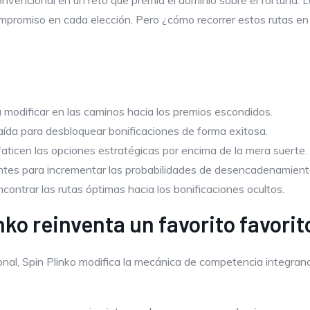
 convencional en un reto que premia el dominio sobre el fortuna.
mpromiso en cada elección. Pero ¿cómo recorrer estos rutas e
ra modificar en las caminos hacia los premios escondidos.
ída para desbloquear bonificaciones de forma exitosa.
nfaticen las opciones estratégicas por encima de la mera suerte.
ntes para incrementar las probabilidades de desencadenamient
ontrar las rutas óptimas hacia los bonificaciones ocultos.
nko reinventa un favorito favorit
onal, Spin Plinko modifica la mecánica de competencia integr