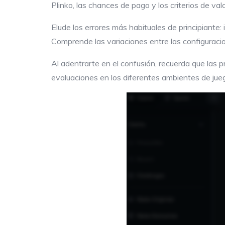
Plinko, las chances de pago y los criterios de v
Elude los errores más habituales de principiante:
Comprende las variaciones entre las configuracio
Al adentrarte en el confusión, recuerda que las 
evaluaciones en los diferentes ambientes de jue