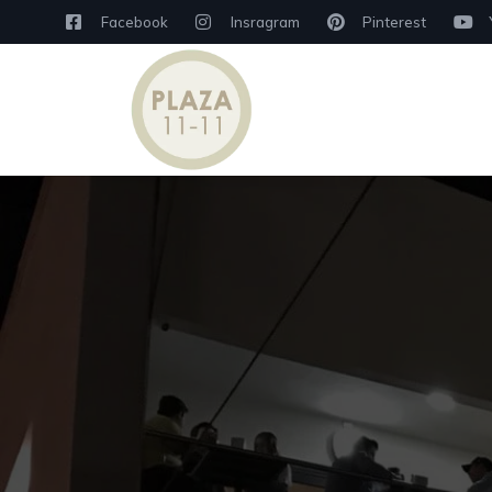
Facebook
Insragram
Pinterest