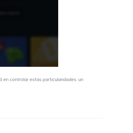
en controlar estas particularidades: un