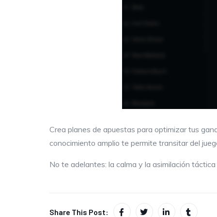
Crea planes de apuestas para optimizar tus gana
conocimiento amplio te permite transitar del jueg
No te adelantes: la calma y la asimilación táctica
Share This Post: