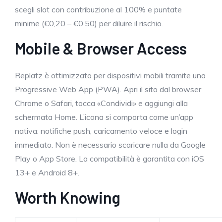
scegli slot con contribuzione al 100% e puntate
minime (€0,20 – €0,50) per diluire il rischio.
Mobile & Browser Access
Replatz è ottimizzato per dispositivi mobili tramite una
Progressive Web App (PWA). Apri il sito dal browser
Chrome o Safari, tocca «Condividi» e aggiungi alla
schermata Home. L’icona si comporta come un’app
nativa: notifiche push, caricamento veloce e login
immediato. Non è necessario scaricare nulla da Google
Play o App Store. La compatibilità è garantita con iOS
13+ e Android 8+.
Worth Knowing