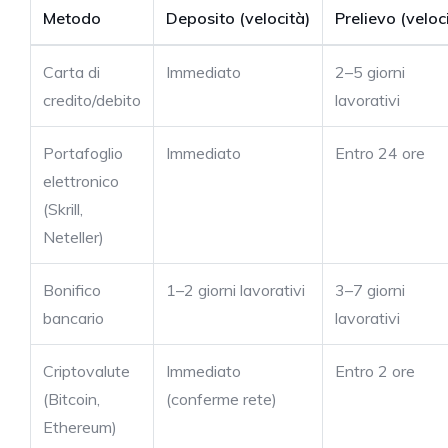
Metodo
Deposito (velocità)
Prelievo (veloc
Carta di
Immediato
2–5 giorni
credito/debito
lavorativi
Portafoglio
Immediato
Entro 24 ore
elettronico
(Skrill,
Neteller)
Bonifico
1–2 giorni lavorativi
3–7 giorni
bancario
lavorativi
Criptovalute
Immediato
Entro 2 ore
(Bitcoin,
(conferme rete)
Ethereum)