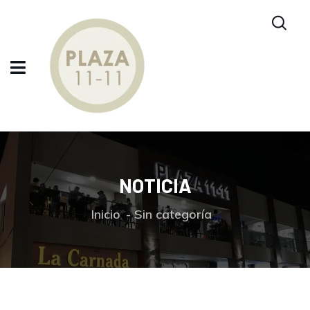
NOTICIA
Inicio
Sin categoría