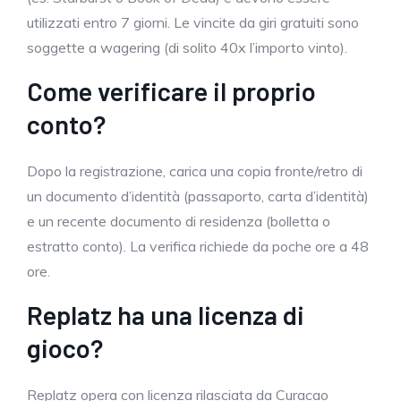
utilizzati entro 7 giorni. Le vincite da giri gratuiti sono
soggette a wagering (di solito 40x l’importo vinto).
Come verificare il proprio
conto?
Dopo la registrazione, carica una copia fronte/retro di
un documento d’identità (passaporto, carta d’identità)
e un recente documento di residenza (bolletta o
estratto conto). La verifica richiede da poche ore a 48
ore.
Replatz ha una licenza di
gioco?
Replatz opera con licenza rilasciata da Curacao