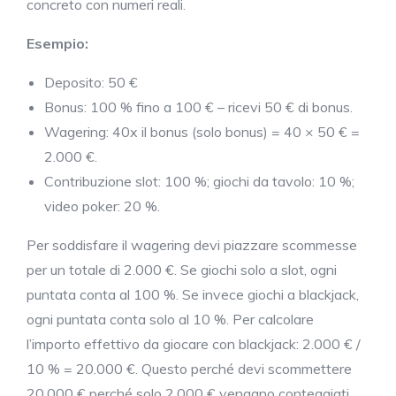
concreto con numeri reali.
Esempio:
Deposito: 50 €
Bonus: 100 % fino a 100 € – ricevi 50 € di bonus.
Wagering: 40x il bonus (solo bonus) = 40 × 50 € =
2.000 €.
Contribuzione slot: 100 %; giochi da tavolo: 10 %;
video poker: 20 %.
Per soddisfare il wagering devi piazzare scommesse
per un totale di 2.000 €. Se giochi solo a slot, ogni
puntata conta al 100 %. Se invece giochi a blackjack,
ogni puntata conta solo al 10 %. Per calcolare
l’importo effettivo da giocare con blackjack: 2.000 € /
10 % = 20.000 €. Questo perché devi scommettere
20.000 € perché solo 2.000 € vengano conteggiati.