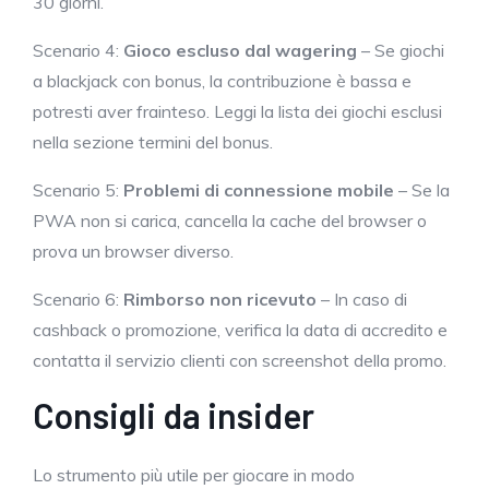
30 giorni.
Scenario 4:
Gioco escluso dal wagering
– Se giochi
a blackjack con bonus, la contribuzione è bassa e
potresti aver frainteso. Leggi la lista dei giochi esclusi
nella sezione termini del bonus.
Scenario 5:
Problemi di connessione mobile
– Se la
PWA non si carica, cancella la cache del browser o
prova un browser diverso.
Scenario 6:
Rimborso non ricevuto
– In caso di
cashback o promozione, verifica la data di accredito e
contatta il servizio clienti con screenshot della promo.
Consigli da insider
Lo strumento più utile per giocare in modo