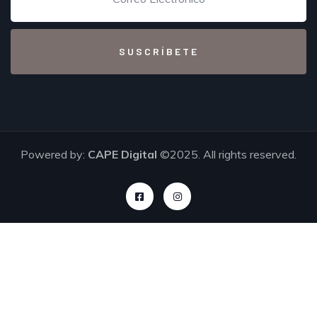
Powered by:
CAPE Digital
©2025. All rights reserved.