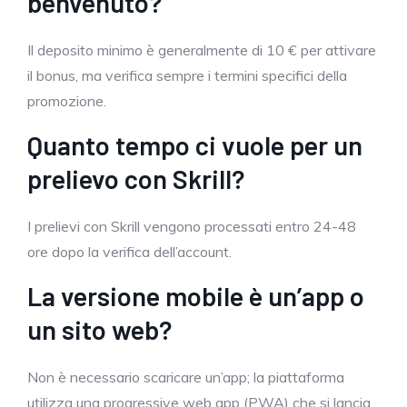
benvenuto?
Il deposito minimo è generalmente di 10 € per attivare
il bonus, ma verifica sempre i termini specifici della
promozione.
Quanto tempo ci vuole per un
prelievo con Skrill?
I prelievi con Skrill vengono processati entro 24-48
ore dopo la verifica dell’account.
La versione mobile è un’app o
un sito web?
Non è necessario scaricare un’app; la piattaforma
utilizza una progressive web app (PWA) che si lancia