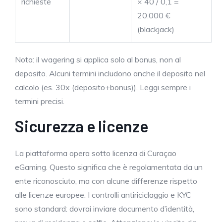
richieste
× 40 / 0,1 =
20.000 €
(blackjack)
Nota: il wagering si applica solo al bonus, non al
deposito. Alcuni termini includono anche il deposito nel
calcolo (es. 30x (deposito+bonus)). Leggi sempre i
termini precisi.
Sicurezza e licenze
La piattaforma opera sotto licenza di Curaçao
eGaming. Questo significa che è regolamentata da un
ente riconosciuto, ma con alcune differenze rispetto
alle licenze europee. I controlli antiriciclaggio e KYC
sono standard: dovrai inviare documento d’identità,