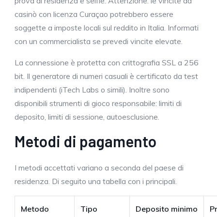
prova di residenza e selfie. Attenzione: le vincite da
casinò con licenza Curaçao potrebbero essere
soggette a imposte locali sul reddito in Italia. Informati
con un commercialista se prevedi vincite elevate.
La connessione è protetta con crittografia SSL a 256
bit. Il generatore di numeri casuali è certificato da test
indipendenti (iTech Labs o simili). Inoltre sono
disponibili strumenti di gioco responsabile: limiti di
deposito, limiti di sessione, autoesclusione.
Metodi di pagamento
I metodi accettati variano a seconda del paese di
residenza. Di seguito una tabella con i principali.
Metodo
Tipo
Deposito minimo
P