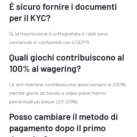
È sicuro fornire i documenti
per il KYC?
Sì, la trasmissione è crittografata e i dati sono
conservati in conformità con il GDPR.
Quali giochi contribuiscono al
100% al wagering?
Le slot machine contribuiscono quasi sempre al 100%,
mentre giochi da tavolo e video poker hanno
percentuali più basse (10-20%).
Posso cambiare il metodo di
pagamento dopo il primo