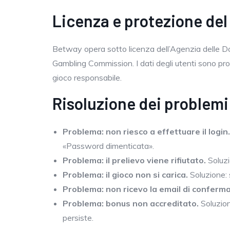
Licenza e protezione del
Betway opera sotto licenza dell’Agenzia delle Do
Gambling Commission. I dati degli utenti sono prote
gioco responsabile.
Risoluzione dei problemi
Problema: non riesco a effettuare il login.
«Password dimenticata».
Problema: il prelievo viene rifiutato.
Soluzi
Problema: il gioco non si carica.
Soluzione: 
Problema: non ricevo la email di conferma
Problema: bonus non accreditato.
Soluzion
persiste.