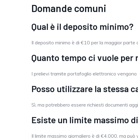
Domande comuni
Qual è il deposito minimo?
Il deposito minimo è di €10 per la maggior parte
Quanto tempo ci vuole per r
I prelievi tramite portafoglio elettronico vengono 
Posso utilizzare la stessa c
Sì, ma potrebbero essere richiesti documenti aggiunt
Esiste un limite massimo di
Il limite massimo giornaliero è di €4.000, ma può 