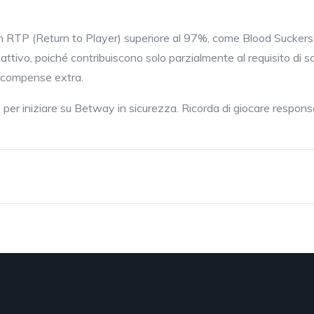
con RTP (Return to Player) superiore al 97%, come Blood Suckers 
attivo, poiché contribuiscono solo parzialmente al requisito di s
ricompense extra.
per iniziare su Betway in sicurezza. Ricorda di giocare responsab