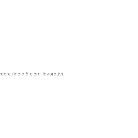
dere fino a 5 giorni lavorativi.