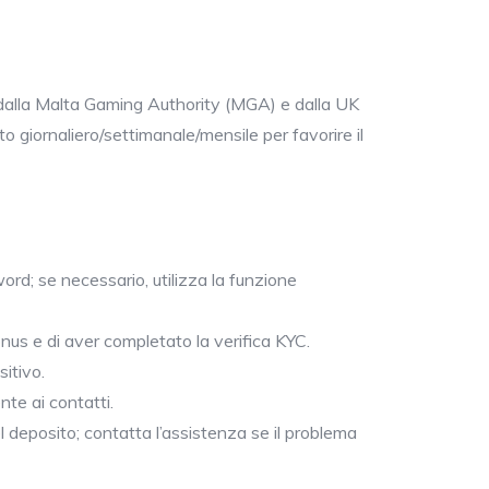
 dalla Malta Gaming Authority (MGA) e dalla UK
to giornaliero/settimanale/mensile per favorire il
ord; se necessario, utilizza la funzione
onus e di aver completato la verifica KYC.
itivo.
nte ai contatti.
l deposito; contatta l’assistenza se il problema