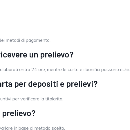
 dei metodi di pagamento.
icevere un prelievo?
elaborati entro 24 ore, mentre le carte e i bonifici possono richie
arta per depositi e prelievi?
ivi per verificare la titolarità.
 prelievo?
variare in base al metodo scelto.