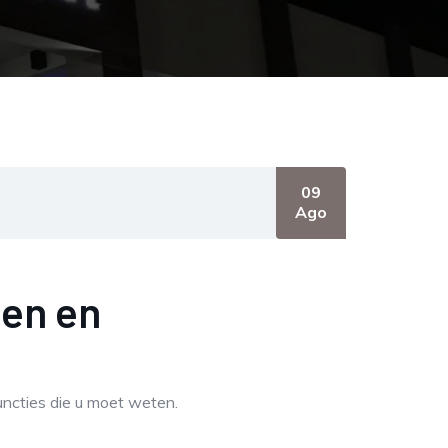
09
Ago
sen en
uncties die u moet weten.