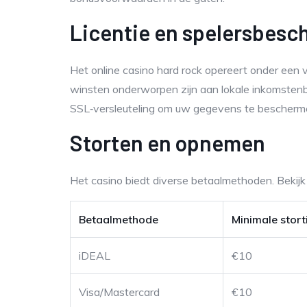
Licentie en spelersbesc
Het online casino hard rock opereert onder een 
winsten onderworpen zijn aan lokale inkomstenbe
SSL‑versleuteling om uw gegevens te beschermen e
Storten en opnemen
Het casino biedt diverse betaalmethoden. Bekijk
Betaalmethode
Minimale stort
iDEAL
€10
Visa/Mastercard
€10