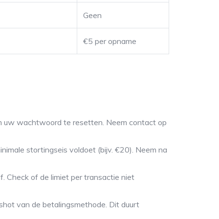
Geen
€5 per opname
m uw wachtwoord te resetten. Neem contact op
inimale stortingseis voldoet (bijv. €20). Neem na
Check of de limiet per transactie niet
shot van de betalingsmethode. Dit duurt