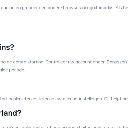
pagina en probeer een andere browser/incognitomodus. Als het 
ins?
a de eerste storting. Controleer uw account onder ‘Bonussen’
lde periode.
stortingslimieten instellen in uw accountinstellingen. Dit helpt
rland?
an de Kansspelautoriteit of een erkende buitenlandse toezichth