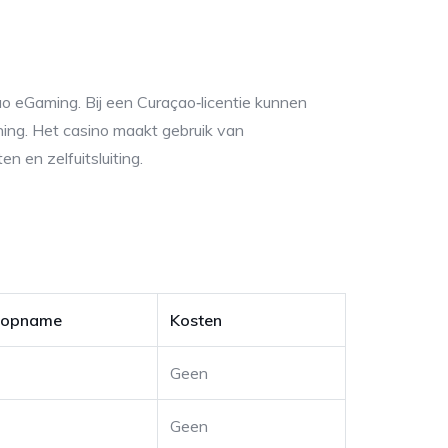
ao eGaming. Bij een Curaçao‑licentie kunnen
ning. Het casino maakt gebruik van
 en zelfuitsluiting.
d opname
Kosten
Geen
Geen