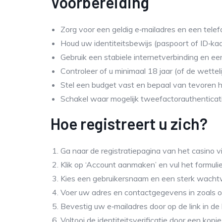
Voorbereiding
Zorg voor een geldig e‑mailadres en een telef
Houd uw identiteitsbewijs (paspoort of ID‑kaa
Gebruik een stabiele internetverbinding en e
Controleer of u minimaal 18 jaar (of de wettelij
Stel een budget vast en bepaal van tevoren h
Schakel waar mogelijk tweefactorauthenticatie
Hoe registreert u zich?
Ga naar de registratiepagina van het casino via
Klik op ‘Account aanmaken’ en vul het formuli
Kies een gebruikersnaam en een sterk wachtwo
Voer uw adres en contactgegevens in zoals o
Bevestig uw e‑mailadres door op de link in de 
Voltooi de identiteitsverificatie door een kop