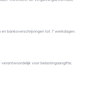
en en bankoverschrijvingen tot 7 werkdagen.
lf verantwoordelijk voor belastingaangifte;