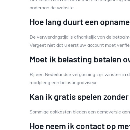
onderaan de website.
Hoe lang duurt een opname
De verwerkingstijd is afhankelijk van de betaal
Vergeet niet dat u eerst uw account moet verifië
Moet ik belasting betalen o
Bij een Nederlandse vergunning zijn winsten in de
raadpleeg een belastingadviseur.
Kan ik gratis spelen zonder
Sommige gokkasten bieden een demoversie aan zon
Hoe neem ik contact op met