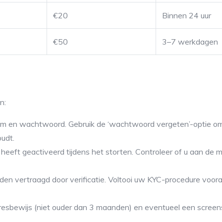
€20
Binnen 24 uur
€50
3–7 werkdagen
n:
am en wachtwoord. Gebruik de ‘wachtwoord vergeten’-optie o
udt.
heeft geactiveerd tijdens het storten. Controleer of u aan de m
vertraagd door verificatie. Voltooi uw KYC-procedure vooraf. 
resbewijs (niet ouder dan 3 maanden) en eventueel een screen