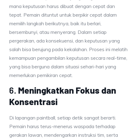
mana keputusan harus dibuat dengan cepat dan
tepat. Pemain dituntut untuk berpikir cepat dalam
memilih langkah berikutnya, baik itu berlari,
bersembunyi, atau menyerang. Dalam setiap
pergerakan, ada konsekuensi, dan keputusan yang
salah bisa berujung pada kekalahan. Proses ini melatih
kemampuan pengambilan keputusan secara real-time,
yang bisa berguna dalam situasi sehari-hari yang
memerlukan pemikiran cepat.
6.
Meningkatkan Fokus dan
Konsentrasi
Di lapangan paintball, setiap detik sangat berarti.
Pemain harus terus-menerus waspada terhadap
gerakan lawan, mendengarkan instruksi tim, serta