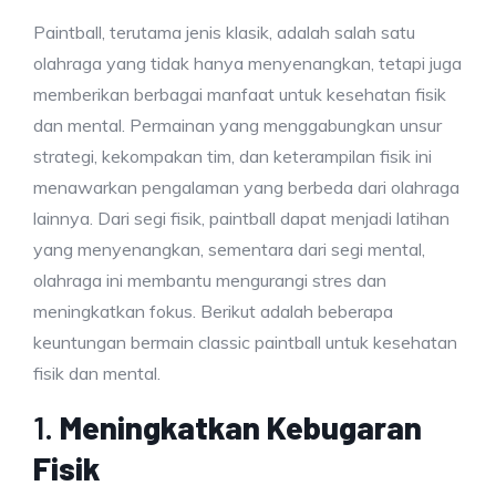
Paintball, terutama jenis klasik, adalah salah satu
olahraga yang tidak hanya menyenangkan, tetapi juga
memberikan berbagai manfaat untuk kesehatan fisik
dan mental. Permainan yang menggabungkan unsur
strategi, kekompakan tim, dan keterampilan fisik ini
menawarkan pengalaman yang berbeda dari olahraga
lainnya. Dari segi fisik, paintball dapat menjadi latihan
yang menyenangkan, sementara dari segi mental,
olahraga ini membantu mengurangi stres dan
meningkatkan fokus. Berikut adalah beberapa
keuntungan bermain classic paintball untuk kesehatan
fisik dan mental.
1.
Meningkatkan Kebugaran
Fisik