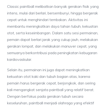
Classic paintball melibatkan banyak gerakan fisik yang
intens, mulai dari berlari, bersembunyi, hingga bergerak
cepat untuk menghindari tembakan. Aktivitas ini
membantu meningkatkan daya tahan tubuh, kekuatan
otot, serta keseimbangan. Dalam satu sesi permainan,
pemain dapat berlari jarak yang cukup jauh, melakukan
gerakan lompat, dan melakukan manuver cepat, yang
semuanya berkontribusi pada peningkatan kebugaran
kardiovaskular.
Selain itu, permainan ini juga dapat meningkatkan
kekuatan otot kaki dan tubuh bagian atas, karena
pemain harus bergerak cepat, berjongkok, dan sering
kali mengangkat senjata paintball yang relatif berat.
Dengan berfokus pada gerakan tubuh secara
keseluruhan, paintball menjadi olahraga yang efektif