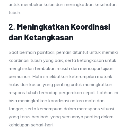
untuk membakar kalori dan meningkatkan kesehatan
tubuh.
2.
Meningkatkan Koordinasi
dan Ketangkasan
Saat bermain paintball, pemain dituntut untuk memiliki
koordinasi tubuh yang baik, serta ketangkasan untuk
menghindari tembakan musuh dan mencapai tujuan
permainan. Hal ini melibatkan keterampilan motorik
halus dan kasar, yang penting untuk meningkatkan
respons tubuh terhadap pergerakan cepat. Latihan ini
bisa meningkatkan koordinasi antara mata dan
tangan, serta kemampuan dalam merespons situasi
yang terus berubah, yang semuanya penting dalam
kehidupan sehari-hari.