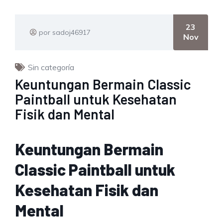
23
por sadoj46917
Nov
Sin categoría
Keuntungan Bermain Classic
Paintball untuk Kesehatan
Fisik dan Mental
Keuntungan Bermain
Classic Paintball untuk
Kesehatan Fisik dan
Mental