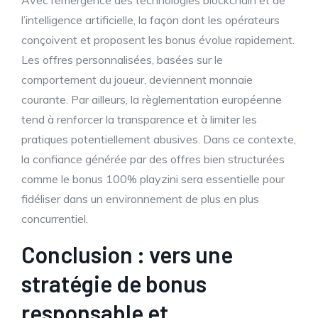
l’intelligence artificielle, la façon dont les opérateurs
conçoivent et proposent les bonus évolue rapidement.
Les offres personnalisées, basées sur le
comportement du joueur, deviennent monnaie
courante. Par ailleurs, la règlementation européenne
tend à renforcer la transparence et à limiter les
pratiques potentiellement abusives. Dans ce contexte,
la confiance générée par des offres bien structurées
comme le bonus 100% playzini sera essentielle pour
fidéliser dans un environnement de plus en plus
concurrentiel.
Conclusion : vers une
stratégie de bonus
responsable et