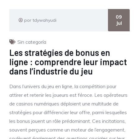
09
por tdywahyudi
Jul
Sin categoría
Les stratégies de bonus en
ligne : comprendre leur impact
dans l’industrie du jeu
Dans l’univers du jeu en ligne, la compétition pour
attirer et retenir les joueurs est féroce. Les opérateurs
de casinos numériques déploient une multitude de
stratégies pour différencier leur offre, parmi lesquelles
les bonus jouent un rôle prédominant. Ces incitations,
souvent perçues comme un moteur de l’engagement,
soulèvent également des questions cruciales sur leur