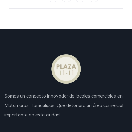
Somos un concepto innovador de locales comerciales en
Matamoros,
Tamaulipas.
Que detonara un área comercial
importante en esta ciudad.