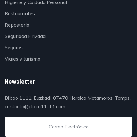
Higiene y Cuidado Personal
Restaurantes
Reposteria
Seguridad Privada
Seguros
Viajes y turismo
Newsletter
Bilbao 1111, Euzkadi, 87470 Heroica Matamoros, Tamps.
contacto@plaza11-11.com