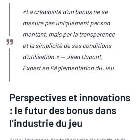
«La crédibilité d’un bonus ne se
mesure pas uniquement par son
montant, mais par la transparence
et la simplicité de ses conditions
d’utilisation.» —
Jean Dupont,
Expert en Réglementation du Jeu
Perspectives et innovations
: le futur des bonus dans
l’industrie du jeu
Avec l’émergence des technologies blockchain et de