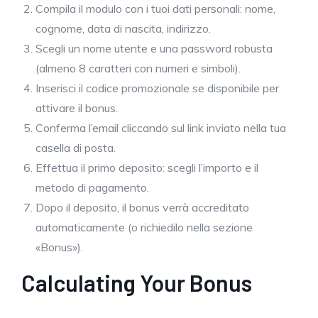
Compila il modulo con i tuoi dati personali: nome,
cognome, data di nascita, indirizzo.
Scegli un nome utente e una password robusta
(almeno 8 caratteri con numeri e simboli).
Inserisci il codice promozionale se disponibile per
attivare il bonus.
Conferma l’email cliccando sul link inviato nella tua
casella di posta.
Effettua il primo deposito: scegli l’importo e il
metodo di pagamento.
Dopo il deposito, il bonus verrà accreditato
automaticamente (o richiedilo nella sezione
«Bonus»).
Calculating Your Bonus