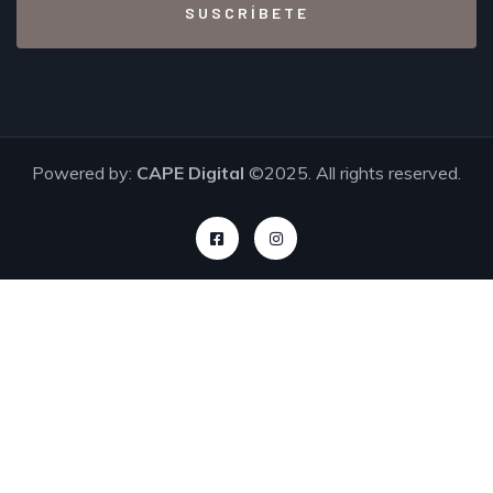
Powered by:
CAPE Digital
©2025. All rights reserved.