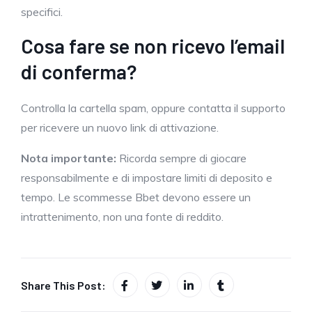
specifici.
Cosa fare se non ricevo l’email
di conferma?
Controlla la cartella spam, oppure contatta il supporto
per ricevere un nuovo link di attivazione.
Nota importante:
Ricorda sempre di giocare
responsabilmente e di impostare limiti di deposito e
tempo. Le scommesse Bbet devono essere un
intrattenimento, non una fonte di reddito.
Share This Post: