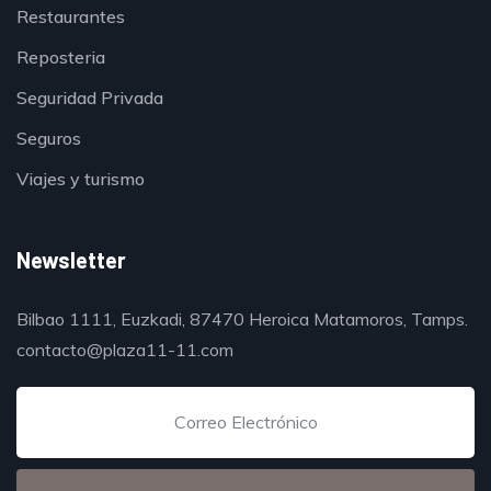
Restaurantes
Reposteria
Seguridad Privada
Seguros
Viajes y turismo
Newsletter
Bilbao 1111, Euzkadi, 87470 Heroica Matamoros, Tamps.
contacto@plaza11-11.com