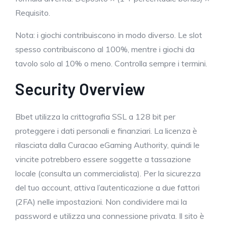
Requisito.
Nota: i giochi contribuiscono in modo diverso. Le slot
spesso contribuiscono al 100%, mentre i giochi da
tavolo solo al 10% o meno. Controlla sempre i termini.
Security Overview
Bbet utilizza la crittografia SSL a 128 bit per
proteggere i dati personali e finanziari. La licenza è
rilasciata dalla Curacao eGaming Authority, quindi le
vincite potrebbero essere soggette a tassazione
locale (consulta un commercialista). Per la sicurezza
del tuo account, attiva l’autenticazione a due fattori
(2FA) nelle impostazioni. Non condividere mai la
password e utilizza una connessione privata. Il sito è