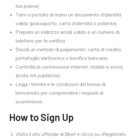
tuo paese).
Tieni a portata di mano un documento d’identità
valido (passaporto, carta d’identità o patente).
Prepara un indirizzo email valido e un numero di
telefono per la verifica.
Decidi un metodo di pagamento: carta di credito,
portafoglio elettronico o bonifico bancario.
Controlla la connessione internet: stabile e sicura
(evita reti pubbliche).
Leggi i termini e le condizioni del bonus di
benvenuto per comprendere i requisiti di
scommessa.
How to Sign Up
Visita il sito ufficiale di Bbet e clicca su «Registrati».