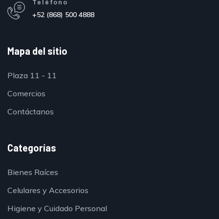
Teléfono
+52 (868) 500 4888
Mapa del sitio
Plaza 11 - 11
Comercios
Contáctanos
Categorías
Bienes Raíces
Celulares y Accesorios
Higiene y Cuidado Personal