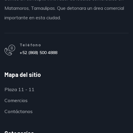
Matamoros,
Tamaulipas.
Que detonara un área comercial
importante en esta ciudad.
Teléfono
+52 (868) 500 4888
Mapa del sitio
Plaza 11 - 11
Comercios
Contáctanos