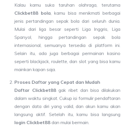
Kalau kamu suka taruhan olahraga, terutama
Clickbet88 bola
, kamu bisa menikmati berbagai
jenis pertandingan sepak bola dari seluruh dunia.
Mulai dari liga besar seperti Liga Inggris, Liga
Spanyol, hingga pertandingan sepak bola
internasional, semuanya tersedia di platform ini.
Selain itu, ada juga berbagai permainan kasino
seperti blackjack, roulette, dan slot yang bisa kamu
mainkan kapan saja.
Proses Daftar yang Cepat dan Mudah
Daftar Clickbet88
gak ribet dan bisa dilakukan
dalam waktu singkat. Cukup isi formulir pendaftaran
dengan data diri yang valid, dan akun kamu akan
langsung aktif. Setelah itu, kamu bisa langsung
login Clickbet88
dan mulai bermain.