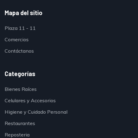
Mapa del sitio
Plaza 11 - 11
Comercios
Contáctanos
Categorías
Bienes Raíces
Celulares y Accesorios
Higiene y Cuidado Personal
Restaurantes
Reposteria