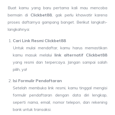
Buat kamu yang baru pertama kali mau mencoba
bermain di
Clickbet88
, gak perlu khawatir karena
proses daftarnya gampang banget. Berikut langkah-
langkahnya:
Cari Link Resmi Clickbet88
Untuk mulai mendaftar, kamu harus memastikan
kamu masuk melalui
link alternatif Clickbet88
yang resmi dan terpercaya. Jangan sampai salah
pilih, ya!
Isi Formulir Pendaftaran
Setelah membuka link resmi, kamu tinggal mengisi
formulir pendaftaran dengan data diri lengkap,
seperti nama, email, nomor telepon, dan rekening
bank untuk transaksi.