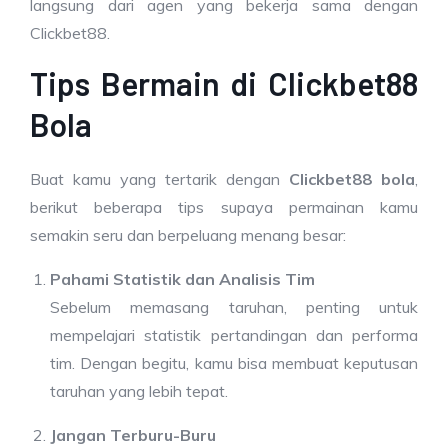
langsung dari agen yang bekerja sama dengan
Clickbet88.
Tips Bermain di Clickbet88
Bola
Buat kamu yang tertarik dengan
Clickbet88 bola
,
berikut beberapa tips supaya permainan kamu
semakin seru dan berpeluang menang besar:
Pahami Statistik dan Analisis Tim
Sebelum memasang taruhan, penting untuk
mempelajari statistik pertandingan dan performa
tim. Dengan begitu, kamu bisa membuat keputusan
taruhan yang lebih tepat.
Jangan Terburu-Buru