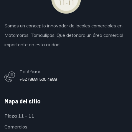
Somos un concepto innovador de locales comerciales en
Matamoros,
Tamaulipas.
Que detonara un área comercial
importante en esta ciudad.
Teléfono
+52 (868) 500 4888
Mapa del sitio
Plaza 11 - 11
Comercios