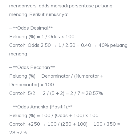
mengonversi odds menjadi persentase peluang
menang. Berikut rumusnya:
– **Odds Desimal:**
Peluang (%) = 1 / Odds x 100
Contoh: Odds 2.50 → 1 / 2.50 = 0.40 → 40% peluang
menang
– **Odds Pecahan:**
Peluang (%) = Denominator / (Numerator +
Denominator) x 100
Contoh: 5/2 → 2 / (5 + 2) = 2 / 7 ≈ 28.57%
– **Odds Amerika (Positif):**
Peluang (%) = 100 / (Odds + 100) x 100
Contoh: +250 → 100 / (250 + 100) = 100 / 350 ≈
28.57%