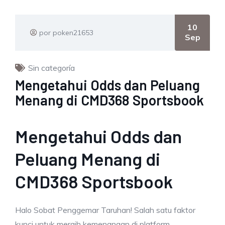
10
por poken21653
Sep
Sin categoría
Mengetahui Odds dan Peluang
Menang di CMD368 Sportsbook
Mengetahui Odds dan
Peluang Menang di
CMD368 Sportsbook
Halo Sobat Penggemar Taruhan! Salah satu faktor
kunci untuk meraih kemenangan di platform