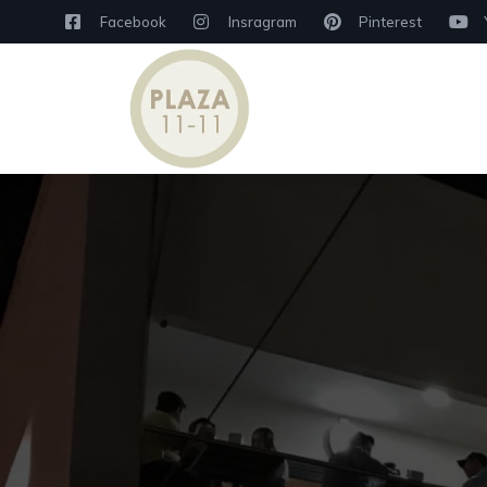
Facebook
Insragram
Pinterest