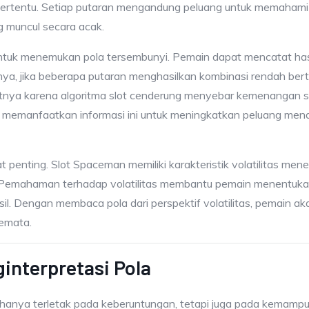
tertentu. Setiap putaran mengandung peluang untuk memahami 
 muncul secara acak.
ntuk menemukan pola tersembunyi. Pemain dapat mencatat hasil
nya, jika beberapa putaran menghasilkan kombinasi rendah ber
utnya karena algoritma slot cenderung menyebar kemenangan
 memanfaatkan informasi ini untuk meningkatkan peluang men
gat penting. Slot Spaceman memiliki karakteristik volatilitas m
an. Pemahaman terhadap volatilitas membantu pemain menentuka
 Dengan membaca pola dari perspektif volatilitas, pemain akan
emata.
interpretasi Pola
 hanya terletak pada keberuntungan, tetapi juga pada kemamp