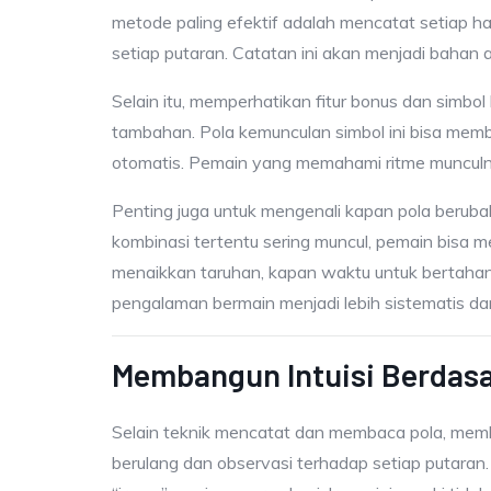
metode paling efektif adalah mencatat setiap h
setiap putaran. Catatan ini akan menjadi bahan an
Selain itu, memperhatikan fitur bonus dan simbo
tambahan. Pola kemunculan simbol ini bisa mem
otomatis. Pemain yang memahami ritme munculnya
Penting juga untuk mengenali kapan pola beruba
kombinasi tertentu sering muncul, pemain bisa m
menaikkan taruhan, kapan waktu untuk bertahan
pengalaman bermain menjadi lebih sistematis dan
Membangun Intuisi Berdas
Selain teknik mencatat dan membaca pola, memban
berulang dan observasi terhadap setiap putaran