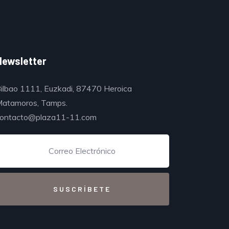
Newsletter
ilbao 1111, Euzkadi, 87470 Heroica
atamoros, Tamps.
ontacto@plaza11-11.com