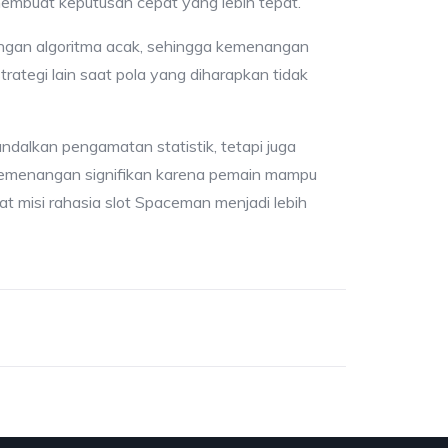
 membuat keputusan cepat yang lebih tepat.
dengan algoritma acak, sehingga kemenangan
rategi lain saat pola yang diharapkan tidak
andalkan pengamatan statistik, tetapi juga
kemenangan signifikan karena pemain mampu
at misi rahasia slot Spaceman menjadi lebih