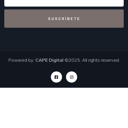
Powered by:
CAPE Digital
©2025. All rights reserved.