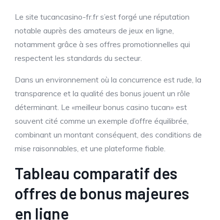
Le site tucancasino-fr.fr s’est forgé une réputation
notable auprès des amateurs de jeux en ligne,
notamment grâce à ses offres promotionnelles qui
respectent les standards du secteur.
Dans un environnement où la concurrence est rude, la
transparence et la qualité des bonus jouent un rôle
déterminant. Le «meilleur bonus casino tucan» est
souvent cité comme un exemple d’offre équilibrée,
combinant un montant conséquent, des conditions de
mise raisonnables, et une plateforme fiable.
Tableau comparatif des
offres de bonus majeures
en ligne