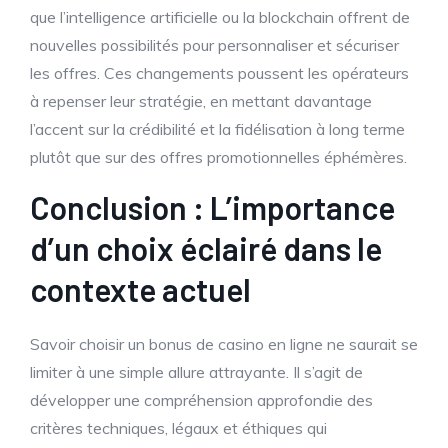
que l’intelligence artificielle ou la blockchain offrent de
nouvelles possibilités pour personnaliser et sécuriser
les offres. Ces changements poussent les opérateurs
à repenser leur stratégie, en mettant davantage
l’accent sur la crédibilité et la fidélisation à long terme
plutôt que sur des offres promotionnelles éphémères.
Conclusion : L’importance
d’un choix éclairé dans le
contexte actuel
Savoir choisir un bonus de casino en ligne ne saurait se
limiter à une simple allure attrayante. Il s’agit de
développer une compréhension approfondie des
critères techniques, légaux et éthiques qui