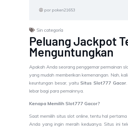
por poken21653
Sin categoría
Peluang Jackpot Te
Menguntungkan
Apakah Anda seorang penggemar permainan slot on
yang mudah memberikan kemenangan. Nah, kali i
keuntungan besar, yaitu
Situs Slot777 Gacor
lebar bagi para pemainnya.
Kenapa Memilih Slot777 Gacor?
Saat memilih situs slot online, tentu hal pert
Anda yang ingin meraih keduanya. Situs ini te