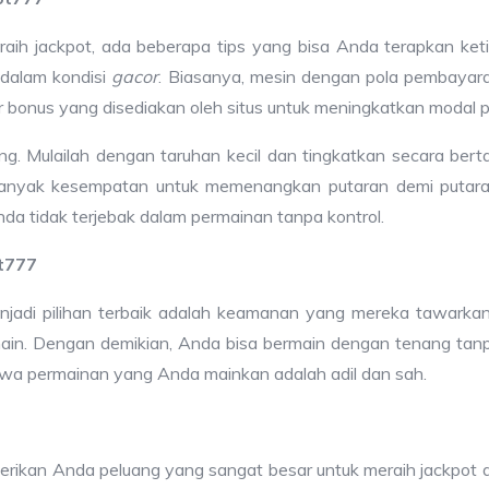
h jackpot, ada beberapa tips yang bisa Anda terapkan keti
dalam kondisi
gacor
. Biasanya, mesin dengan pola pembayar
itur bonus yang disediakan oleh situs untuk meningkatkan modal
ang. Mulailah dengan taruhan kecil dan tingkatkan secara be
anyak kesempatan untuk memenangkan putaran demi putaran. 
a tidak terjebak dalam permainan tanpa kontrol.
t777
jadi pilihan terbaik adalah keamanan yang mereka tawarkan. S
main. Dengan demikian, Anda bisa bermain dengan tenang tanpa
hwa permainan yang Anda mainkan adalah adil dan sah.
ikan Anda peluang yang sangat besar untuk meraih jackpot d