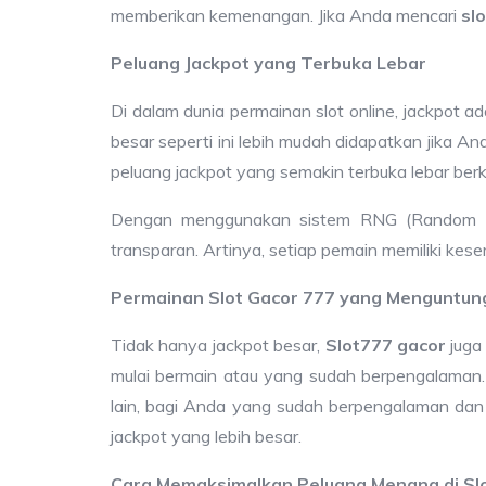
memberikan kemenangan. Jika Anda mencari
sl
Peluang Jackpot yang Terbuka Lebar
Di dalam dunia permainan slot online, jackpot 
besar seperti ini lebih mudah didapatkan jika A
peluang jackpot yang semakin terbuka lebar be
Dengan menggunakan sistem RNG (Random Nu
transparan. Artinya, setiap pemain memiliki ke
Permainan Slot Gacor 777 yang Menguntun
Tidak hanya jackpot besar,
Slot777 gacor
juga
mulai bermain atau yang sudah berpengalaman. 
lain, bagi Anda yang sudah berpengalaman dan s
jackpot yang lebih besar.
Cara Memaksimalkan Peluang Menang di Sl