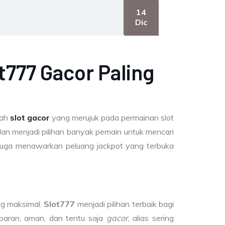
14
Dic
t777 Gacor Paling
lah
slot gacor
yang merujuk pada permainan slot
an menjadi pilihan banyak pemain untuk mencari
 juga menawarkan peluang jackpot yang terbuka
ng maksimal.
Slot777
menjadi pilihan terbaik bagi
sparan, aman, dan tentu saja
gacor
, alias sering