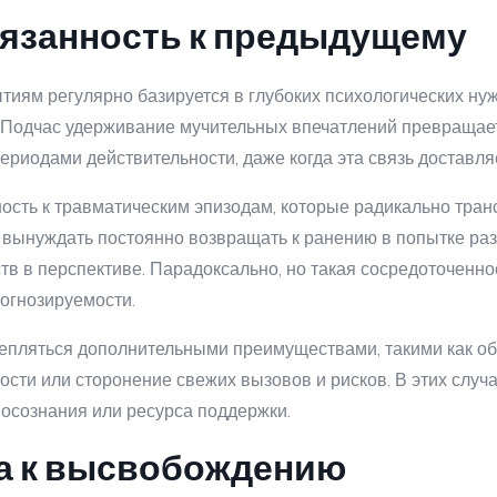
язанность к предыдущему
иям регулярно базируется в глубоких психологических ну
. Подчас удерживание мучительных впечатлений превращае
иодами действительности, даже когда эта связь доставляе
ость к травматическим эпизодам, которые радикально тра
вынуждать постоянно возвращать к ранению в попытке ра
ств в перспективе. Парадоксально, но такая сосредоточен
огнозируемости.
епляться дополнительными преимуществами, такими как обр
ти или сторонение свежих вызовов и рисков. В этих случ
осознания или ресурса поддержки.
ха к высвобождению