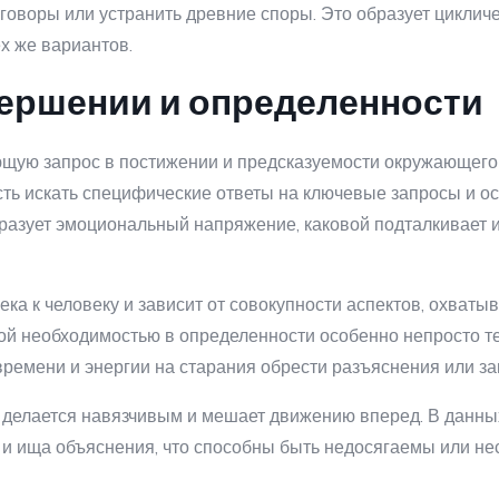
воры или устранить древние споры. Это образует цикличес
х же вариантов.
ершении и определенности
ющую запрос в постижении и предсказуемости окружающего
ь искать специфические ответы на ключевые запросы и ост
бразует эмоциональный напряжение, каковой подталкивает
ка к человеку и зависит от совокупности аспектов, охваты
ной необходимостью в определенности особенно непросто 
времени и энергии на старания обрести разъяснения или 
я делается навязчивым и мешает движению вперед. В данны
и ища объяснения, что способны быть недосягаемы или н