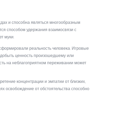
ждах и способна являться многообразным
тся способом удержания взаимосвязи с
т муки.
нсформировали реальность человека. Игровые
здобыть ценность произошедшему или
ность на неблагоприятном переживании может
етение концентрации и эмпатии от близких,
аях освобождение от обстоятельства способно