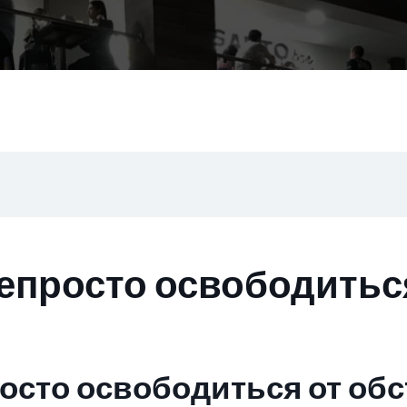
епросто освободитьс
осто освободиться от об