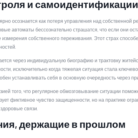
троля и самоидентификаци
лярно осознается как потеря управления над собственной 
вые автоматы бессознательно страшатся, что если они ос
 измерения собственного переживания. Этот страх способе
ностей.
ется через индивидуальную биографию и трактовку житей
ности, исключительно когда тяжелая ситуация стала ключе
обен устанавливать себя в основную очередность через при
зией того, что регулярное обмозговывание ситуации поможе
ет фиктивное чувство защищенности, но на практике огра
здоровые связи.
ния, держащие в прошлом