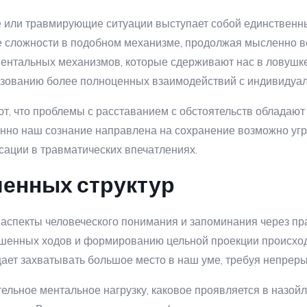
е или травмирующие ситуации выступает собой единственн
е сложности в подобном механизме, продолжая мысленно 
ентальных механизмов, которые сдерживают нас в ловушке
разованию более полноценных взаимодействий с индивиду
, что проблемы с расставанием с обстоятельств обладают 
онно наш сознание направлена на сохранение возможно уг
ации в травматических впечатлениях.
шенных структур
аспекты человеческого понимания и запоминания через пр
шенных ходов и формированию цельной проекции происходя
ает захватывать большое место в наш уме, требуя непреры
льное ментальное нагрузку, каковое проявляется в назой