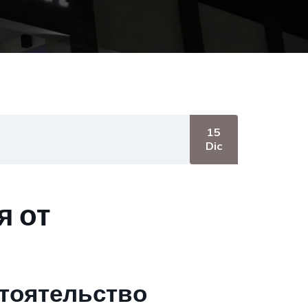
15
Dic
я от
стоятельство