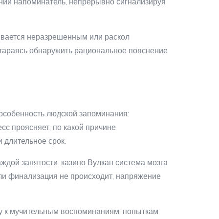
нний напоминатель, непрерывно сигнализируя
ивается неразрешенным или раскол
стараясь обнаружить рациональное пояснение
особенность людской запоминания:
с проясняет, по какой причине
 длительное срок.
ждой занятости. казино Вулкан система мозга
сли финализация не происходит, напряжение
ту к мучительным воспоминаниям, попыткам