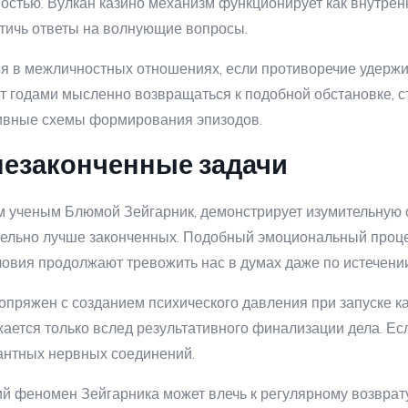
остью. Вулкан казино механизм функционирует как внутре
стичь ответы на волнующие вопросы.
ся в межличностных отношениях, если противоречие удерж
ет годами мысленно возвращаться к подобной обстановке, 
ивные схемы формирования эпизодов.
незаконченные задачи
 ученым Блюмой Зейгарник, демонстрирует изумительную 
ельно лучше законченных. Подобный эмоциональный процес
овия продолжают тревожить нас в думах даже по истечении
пряжен с созданием психического давления при запуске ка
жается только вслед результативного финализации дела. Е
антных нервных соединений.
ий феномен Зейгарника может влечь к регулярному возвра