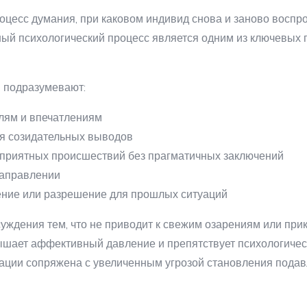
цесс думания, при каковом индивид снова и заново воспро
ный психологический процесс является одним из ключевых 
 подразумевают:
лям и впечатлениям
ия созидательных выводов
оприятных происшествий без прагматичных заключений
направлении
ние или разрешение для прошлых ситуаций
уждения тем, что не приводит к свежим озарениям или прик
вышает аффективный давление и препятствует психологиче
нации сопряжена с увеличенным угрозой становления подав