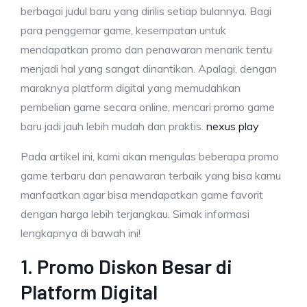
berbagai judul baru yang dirilis setiap bulannya. Bagi
para penggemar game, kesempatan untuk
mendapatkan promo dan penawaran menarik tentu
menjadi hal yang sangat dinantikan. Apalagi, dengan
maraknya platform digital yang memudahkan
pembelian game secara online, mencari promo game
baru jadi jauh lebih mudah dan praktis.
nexus play
Pada artikel ini, kami akan mengulas beberapa promo
game terbaru dan penawaran terbaik yang bisa kamu
manfaatkan agar bisa mendapatkan game favorit
dengan harga lebih terjangkau. Simak informasi
lengkapnya di bawah ini!
1. Promo Diskon Besar di
Platform Digital