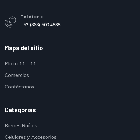
Teléfono
+52 (868) 500 4888
Mapa del sitio
Plaza 11 - 11
Comercios
Contáctanos
Categorías
Bienes Raíces
Celulares y Accesorios