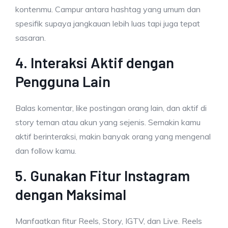
kontenmu. Campur antara hashtag yang umum dan
spesifik supaya jangkauan lebih luas tapi juga tepat
sasaran.
4. Interaksi Aktif dengan
Pengguna Lain
Balas komentar, like postingan orang lain, dan aktif di
story teman atau akun yang sejenis. Semakin kamu
aktif berinteraksi, makin banyak orang yang mengenal
dan follow kamu.
5. Gunakan Fitur Instagram
dengan Maksimal
Manfaatkan fitur Reels, Story, IGTV, dan Live. Reels