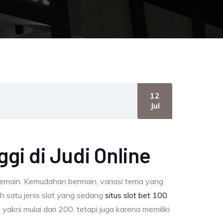
12
Jul
gi di Judi Online
a pemain. Kemudahan bermain, variasi tema yang
 satu jenis slot yang sedang
situs slot bet 100
yakni mulai dari 200, tetapi juga karena memiliki