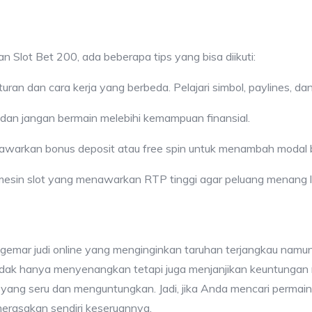
 Slot Bet 200, ada beberapa tips yang bisa diikuti:
turan dan cara kerja yang berbeda. Pelajari simbol, paylines, da
dan jangan bermain melebihi kemampuan finansial.
enawarkan bonus deposit atau free spin untuk menambah modal 
esin slot yang menawarkan RTP tinggi agar peluang menang l
enggemar judi online yang menginginkan taruhan terjangkau na
i tidak hanya menyenangkan tetapi juga menjanjikan keuntungan
ng seru dan menguntungkan. Jadi, jika Anda mencari permaina
erasakan sendiri keseruannya.