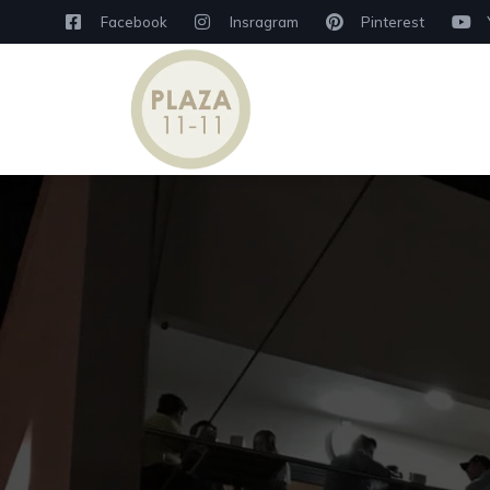
Facebook
Insragram
Pinterest