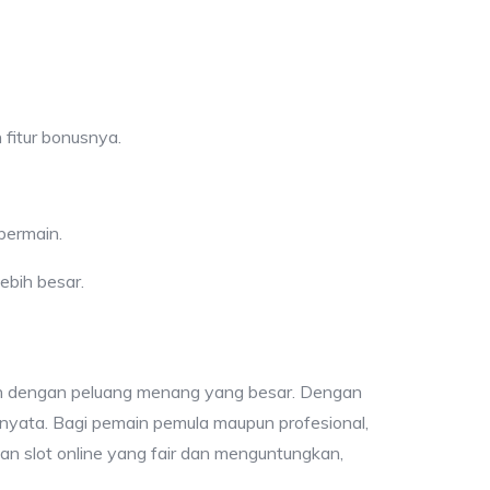
n fitur bonusnya.
bermain.
ebih besar.
mun dengan peluang menang yang besar. Dengan
 nyata. Bagi pemain pemula maupun profesional,
n slot online yang fair dan menguntungkan,