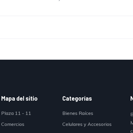
Mapa del sitio
Categorías
Plaza 11 - 11
Bienes Raíces
B
M
Comercios
Celulares y Accesorios
c