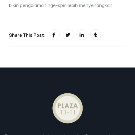
bikin pengalaman nge-spin lebih menyenangkan.
Share This Post: