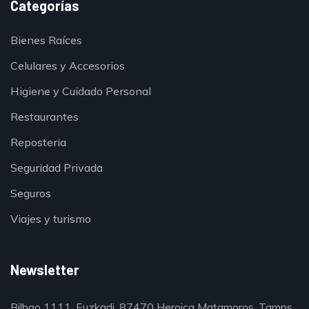
Categorías
Bienes Raíces
Celulares y Accesorios
Higiene y Cuidado Personal
Restaurantes
Reposteria
Seguridad Privada
Seguros
Viajes y turismo
Newsletter
Bilbao 1111, Euzkadi, 87470 Heroica Matamoros, Tamps.