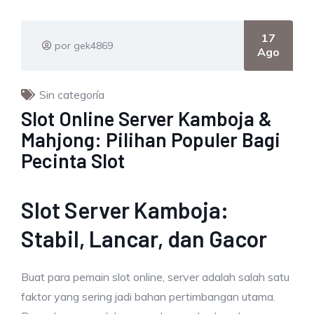
17
por gek4869
Ago
Sin categoría
Slot Online Server Kamboja &
Mahjong: Pilihan Populer Bagi
Pecinta Slot
Slot Server Kamboja:
Stabil, Lancar, dan Gacor
Buat para pemain slot online, server adalah salah satu
faktor yang sering jadi bahan pertimbangan utama.