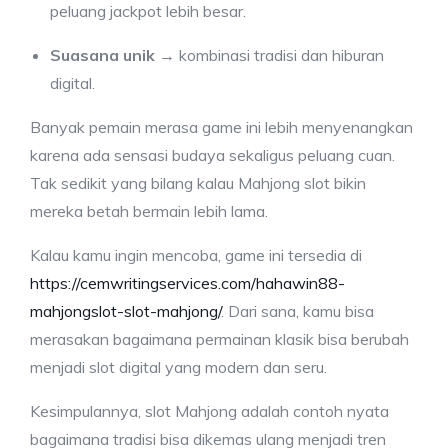
peluang jackpot lebih besar.
Suasana unik
→ kombinasi tradisi dan hiburan
digital.
Banyak pemain merasa game ini lebih menyenangkan
karena ada sensasi budaya sekaligus peluang cuan.
Tak sedikit yang bilang kalau Mahjong slot bikin
mereka betah bermain lebih lama.
Kalau kamu ingin mencoba, game ini tersedia di
https://cemwritingservices.com/hahawin88-
mahjongslot-slot-mahjong/
. Dari sana, kamu bisa
merasakan bagaimana permainan klasik bisa berubah
menjadi slot digital yang modern dan seru.
Kesimpulannya, slot Mahjong adalah contoh nyata
bagaimana tradisi bisa dikemas ulang menjadi tren