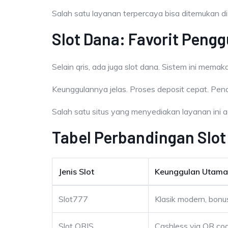
Salah satu layanan terpercaya bisa ditemukan d
Slot Dana: Favorit Peng
Selain qris, ada juga slot dana. Sistem ini memak
Keunggulannya jelas. Proses deposit cepat. Pena
Salah satu situs yang menyediakan layanan ini 
Tabel Perbandingan Slot
Jenis Slot
Keunggulan Utama
Slot777
Klasik modern, bon
Slot QRIS
Cashless via QR co