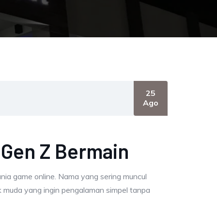
25
Ago
u Gen Z Bermain
 dunia game online. Nama yang sering muncul
k muda yang ingin pengalaman simpel tanpa