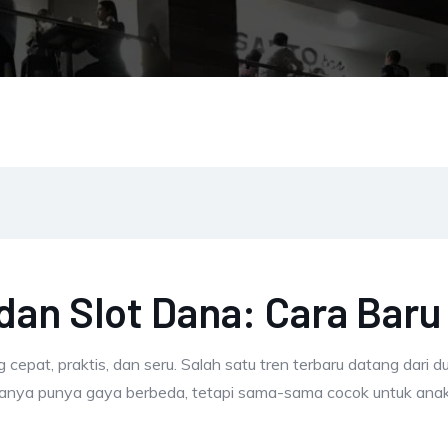
, dan Slot Dana: Cara Bar
g cepat, praktis, dan seru. Salah satu tren terbaru datang dari
ganya punya gaya berbeda, tetapi sama-sama cocok untuk ana