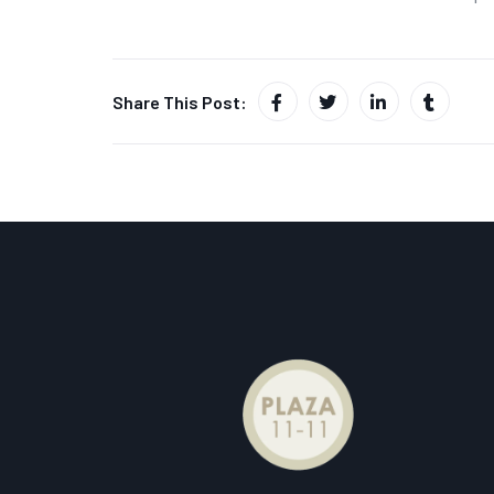
Share This Post: