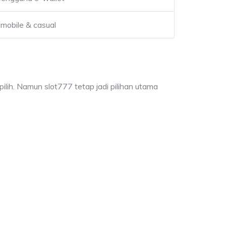
mobile & casual
dipilih. Namun slot777 tetap jadi pilihan utama