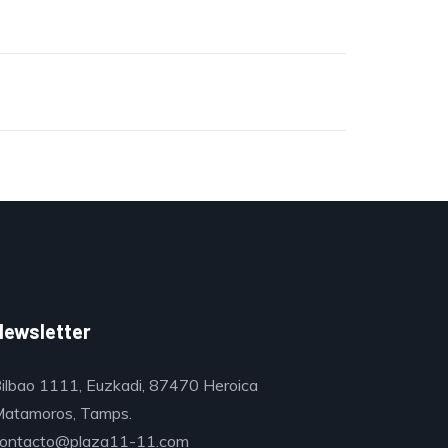
Newsletter
ilbao 1111, Euzkadi, 87470 Heroica
atamoros, Tamps.
ontacto@plaza11-11.com