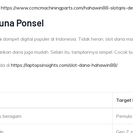
i
https://www.ccmcmachiningparts.com/hahawin88-slotqris-dep
guna Ponsel
ai dompet digital populer di Indonesia. Tidak heran, slot dana ma
rikan dana juga mudah. Selain itu, tampilannya simpel. Cocok b
ada di
https://laptopsinsights.com/slot-dana-hahawin88/
.
Target
us beragam
Pemula 
de
Gen Z, 