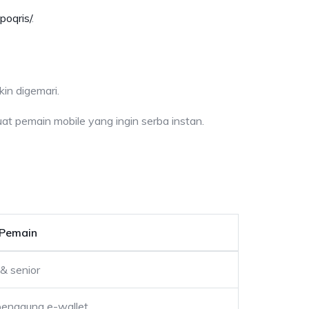
oqris/
.
kin digemari.
uat pemain mobile yang ingin serba instan.
 Pemain
& senior
pengguna e-wallet