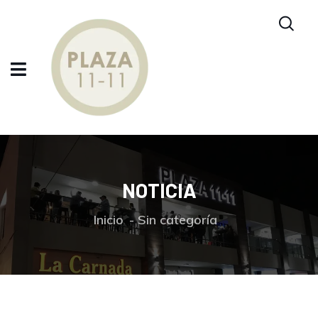
NOTICIA
Inicio
Sin categoría