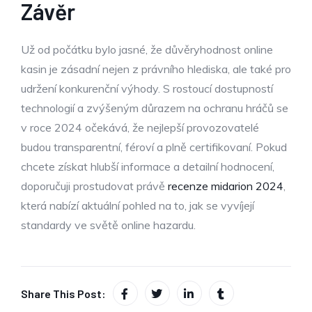
Závěr
Už od počátku bylo jasné, že důvěryhodnost online
kasin je zásadní nejen z právního hlediska, ale také pro
udržení konkurenční výhody. S rostoucí dostupností
technologií a zvýšeným důrazem na ochranu hráčů se
v roce 2024 očekává, že nejlepší provozovatelé
budou transparentní, féroví a plně certifikovaní. Pokud
chcete získat hlubší informace a detailní hodnocení,
doporučuji prostudovat právě
recenze midarion 2024
,
která nabízí aktuální pohled na to, jak se vyvíjejí
standardy ve světě online hazardu.
Share This Post: