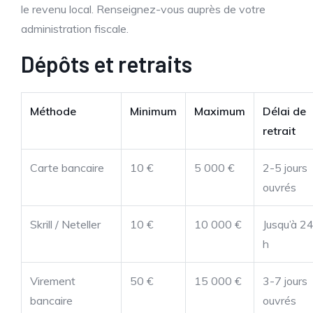
le revenu local. Renseignez-vous auprès de votre
administration fiscale.
Dépôts et retraits
Méthode
Minimum
Maximum
Délai de
retrait
Carte bancaire
10 €
5 000 €
2-5 jours
ouvrés
Skrill / Neteller
10 €
10 000 €
Jusqu’à 2
h
Virement
50 €
15 000 €
3-7 jours
bancaire
ouvrés