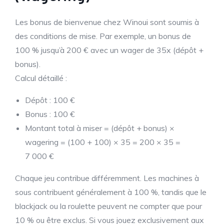
Les bonus de bienvenue chez Winoui sont soumis à
des conditions de mise. Par exemple, un bonus de
100 % jusqu’à 200 € avec un wager de 35x (dépôt +
bonus).
Calcul détaillé :
Dépôt : 100 €
Bonus : 100 €
Montant total à miser = (dépôt + bonus) ×
wagering = (100 + 100) × 35 = 200 × 35 =
7 000 €
Chaque jeu contribue différemment. Les machines à
sous contribuent généralement à 100 %, tandis que le
blackjack ou la roulette peuvent ne compter que pour
10 % ou être exclus. Si vous jouez exclusivement aux