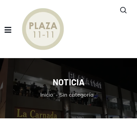
NOTICIA
Inicio
Sin categoría