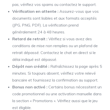
pas, vérifiez vos spams ou contactez le support.
Vérification en attente :
Assurez-vous que vos
documents sont lisibles et aux formats acceptés
(JPG, PNG, PDF). La vérification prend
généralement 24 à 48 heures.
Retard de retrait :
Vérifiez si vous avez des
conditions de mise non remplies ou un plafond de
retrait dépassé. Contactez le chat en direct si le
délai indiqué est dépassé.
Dépôt non crédité :
Rafraîchissez la page après 5
minutes. Si toujours absent, vérifiez votre relevé
bancaire et fournissez la confirmation au support.
Bonus non activé :
Certains bonus nécessitent un
code promotionnel ou une activation manuelle dans
la section « Promotions ». Vérifiez aussi que le jeu
est éligible.