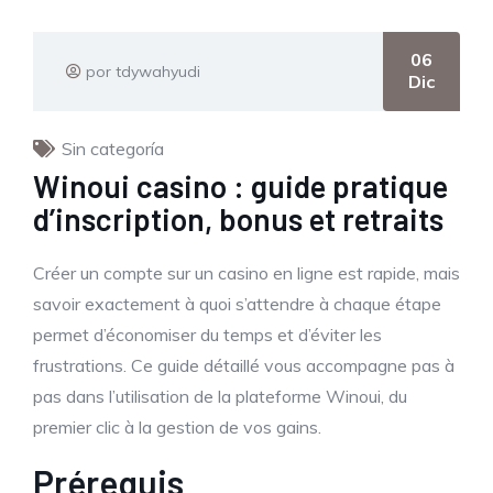
06
por tdywahyudi
Dic
Sin categoría
Winoui casino : guide pratique
d’inscription, bonus et retraits
Créer un compte sur un casino en ligne est rapide, mais
savoir exactement à quoi s’attendre à chaque étape
permet d’économiser du temps et d’éviter les
frustrations. Ce guide détaillé vous accompagne pas à
pas dans l’utilisation de la plateforme Winoui, du
premier clic à la gestion de vos gains.
Prérequis