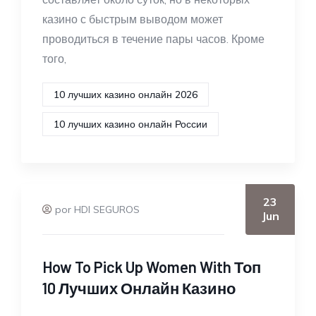
казино с быстрым выводом может
проводиться в течение пары часов. Кроме
того,
10 лучших казино онлайн 2026
10 лучших казино онлайн России
23
por HDI SEGUROS
Jun
How To Pick Up Women With Топ
10 Лучших Онлайн Казино