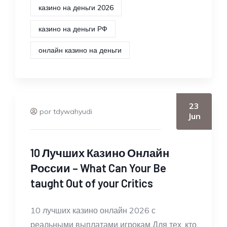
казино на деньги 2026
казино на деньги РФ
онлайн казино на деньги
23
por tdywahyudi
Jun
10 Лучших Казино Онлайн
России – What Can Your Be
taught Out of your Critics
10 лучших казино онлайн 2026 с
реальными выплатами игрокам Для тех, кто