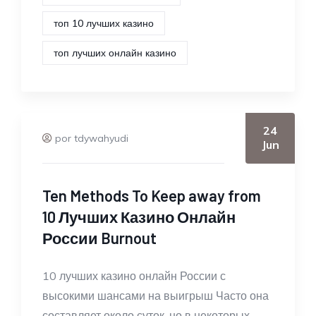
топ 10 лучших казино
топ лучших онлайн казино
24
por tdywahyudi
Jun
Ten Methods To Keep away from
10 Лучших Казино Онлайн
России Burnout
10 лучших казино онлайн России с
высокими шансами на выигрыш Часто она
составляет около суток, но в некоторых