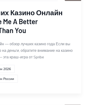
ших Казино Онлайн
 Me A Better
Than You
йн — обзор лучших казино года Если вы
р на деньги, обратите внимание на казино
 эта краш-игра от Spribe
йн 2026
йн России