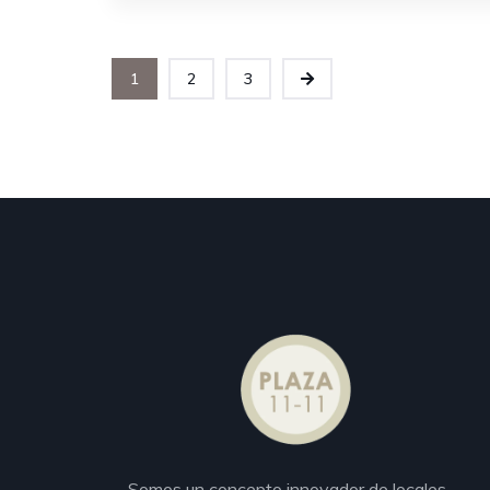
1
2
3
Somos un concepto innovador de locales