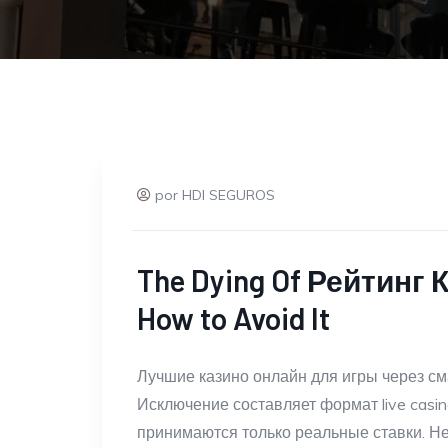
por HDI SEGUROS
The Dying Of Рейтинг 
How to Avoid It
Лучшие казино онлайн для игры через с
Исключение составляет формат live casi
принимаются только реальные ставки. Н