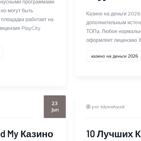
бонусными программами
 но могут быть
Казино на деньги 2026
 площадка работает на
дополнительным источ
ицензия PlayCity
ТОПа. Любое нормальн
оформляет лицензию. Б
казино на деньги 2026
23
por tdywahyudi
Jun
ed My Казино
10 Лучших 