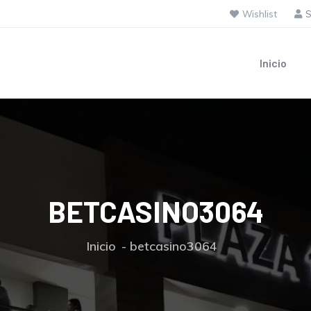
Wishlist
S
Inicio
BETCASINO3064
Inicio
betcasino3064