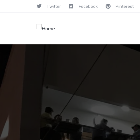
Twitter
Facebook
Pinterest