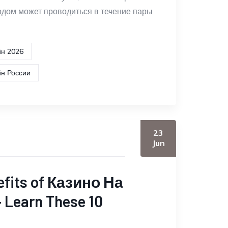
одом может проводиться в течение пары
йн 2026
йн России
23
Jun
efits of Казино На
Learn These 10