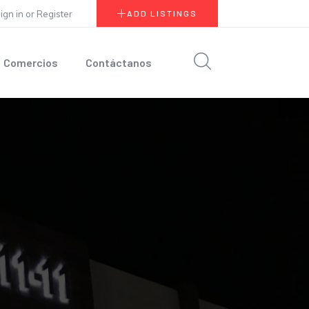
ign in
or
Register
ADD LISTINGS
Comercios
Contáctanos