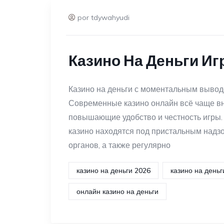
por tdywahyudi
Казино На Деньги Игр
Казино на деньги с моментальным выво
Современные казино онлайн всё чаще в
повышающие удобство и честность игры
казино находятся под пристальным надз
органов, а также регулярно
казино на деньги 2026
казино на деньг
онлайн казино на деньги