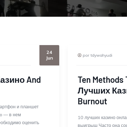
24
por tdywahyudi
Jun
Казино And
Ten Methods 
Лучших Каз
Burnout
мартфон и планшет
no — в нем
10 лучших казино онл
еобходимо оценить
выигрыш Часто она сос