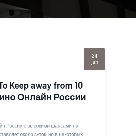
24
Jun
To Keep away from 10
ино Онлайн России
айн России с высокими шансами на
тавляет около суток, но в некоторых