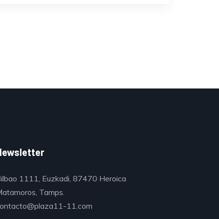
Newsletter
ilbao 1111, Euzkadi, 87470 Heroica
atamoros, Tamps.
ontacto@plaza11-11.com