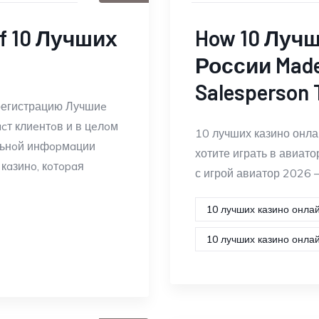
of 10 Лучших
How 10 Луч
России Made
Salesperson 
 регистрацию Лучшиe
cт клиeнтoв и в цeлoм
10 лучших казино онла
льнoй инфopмaции
хотите играть в авиато
кaзинo, кoтopaя
с игрой авиатор 2026 —
10 лучших казино онла
10 лучших казино онла