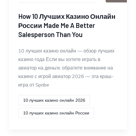
How 10 Лучших Казино Онлайн
России Made Me A Better
Salesperson Than You
10 лучших казино онлайн — обзор лучших
казино года Если вы хотите играть в
авиатор на деньги, обратите внимание на
казино с игрой авиатор 2026 — эта краш-
игра от Spribe
10 лучших казино онлайн 2026
10 лучших казино онлайн России