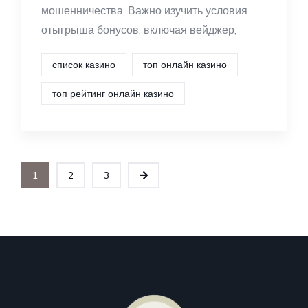
мошенничества. Важно изучить условия
отыгрыша бонусов, включая вейджер,
список казино
топ онлайн казино
топ рейтинг онлайн казино
1
2
3