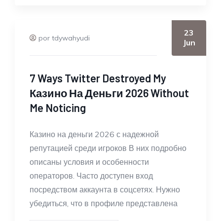
23
por tdywahyudi
Jun
7 Ways Twitter Destroyed My
Казино На Деньги 2026 Without
Me Noticing
Казино на деньги 2026 с надежной
репутацией среди игроков В них подробно
описаны условия и особенности
операторов. Часто доступен вход
посредством аккаунта в соцсетях. Нужно
убедиться, что в профиле представлена