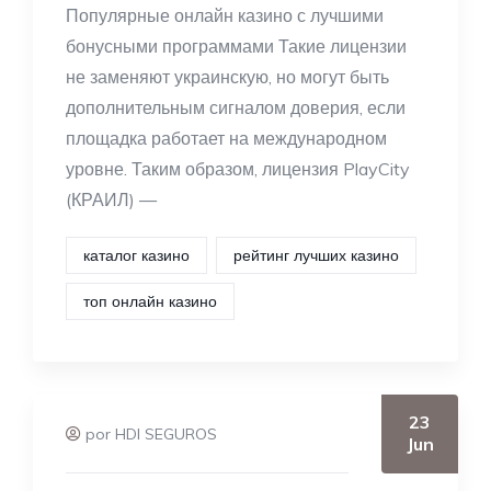
Популярные онлайн казино с лучшими
бонусными программами Такие лицензии
не заменяют украинскую, но могут быть
дополнительным сигналом доверия, если
площадка работает на международном
уровне. Таким образом, лицензия PlayCity
(КРАИЛ) —
каталог казино
рейтинг лучших казино
топ онлайн казино
23
por HDI SEGUROS
Jun