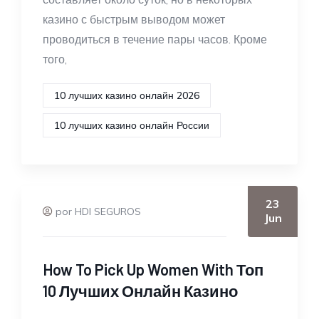
казино с быстрым выводом может
проводиться в течение пары часов. Кроме
того,
10 лучших казино онлайн 2026
10 лучших казино онлайн России
23
por HDI SEGUROS
Jun
How To Pick Up Women With Топ
10 Лучших Онлайн Казино