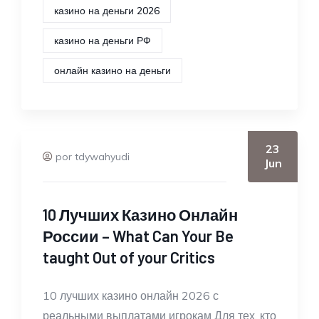
казино на деньги 2026
казино на деньги РФ
онлайн казино на деньги
23
por tdywahyudi
Jun
10 Лучших Казино Онлайн
России – What Can Your Be
taught Out of your Critics
10 лучших казино онлайн 2026 с
реальными выплатами игрокам Для тех, кто