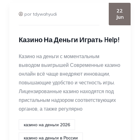
22
por tdywahyudi
Jun
Казино На Деньги Играть Help!
Казино на деньги с моментальным
выводом выигрышей Современные казино
онлайн всё чаще внедряют инновации,
повышающие удобство и честность игры.
Лицензированные казино находятся под
пристальным надзором соответствующих
органов, а также регулярно
казино на деньги 2026
казино на деньги в России