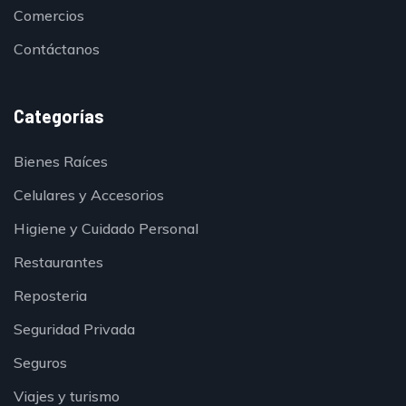
Comercios
Contáctanos
Categorías
Bienes Raíces
Celulares y Accesorios
Higiene y Cuidado Personal
Restaurantes
Reposteria
Seguridad Privada
Seguros
Viajes y turismo