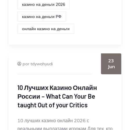
казино на деньги 2026
казино на деньги РФ
онлайн казино на деньги
23
por tdywahyudi
Jun
10 Лучших Казино Онлайн
России – What Can Your Be
taught Out of your Critics
10 лучших казино онлайн 2026 с
реальными выплатами игрокам Для тех, кто