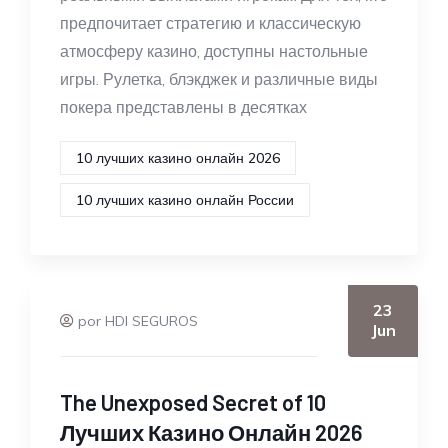
предпочитает стратегию и классическую
атмосферу казино, доступны настольные
игры. Рулетка, блэкджек и различные виды
покера представлены в десятках
10 лучших казино онлайн 2026
10 лучших казино онлайн России
23
por HDI SEGUROS
Jun
The Unexposed Secret of 10
Лучших Казино Онлайн 2026