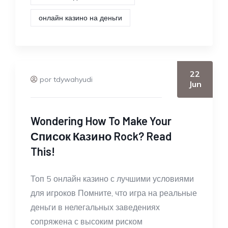
онлайн казино на деньги
22
por tdywahyudi
Jun
Wondering How To Make Your
Список Казино Rock? Read
This!
Топ 5 онлайн казино с лучшими условиями
для игроков Помните, что игра на реальные
деньги в нелегальных заведениях
сопряжена с высоким риском