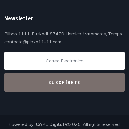
Newsletter
Bilbao 1111, Euzkadi, 87470 Heroica Matamoros, Tamps.
contacto@plaza11-11.com
Powered by:
CAPE Digital
©2025. All rights reserved.