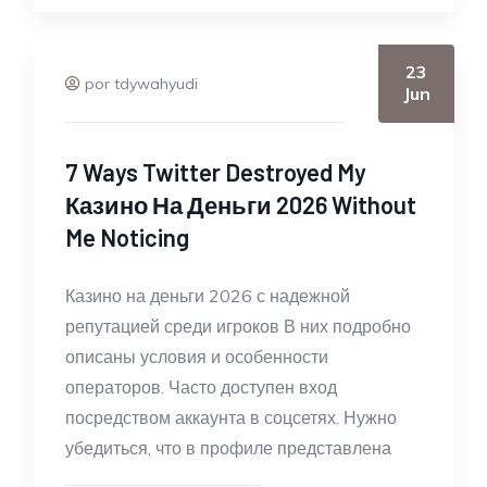
23
por tdywahyudi
Jun
7 Ways Twitter Destroyed My
Казино На Деньги 2026 Without
Me Noticing
Казино на деньги 2026 с надежной
репутацией среди игроков В них подробно
описаны условия и особенности
операторов. Часто доступен вход
посредством аккаунта в соцсетях. Нужно
убедиться, что в профиле представлена