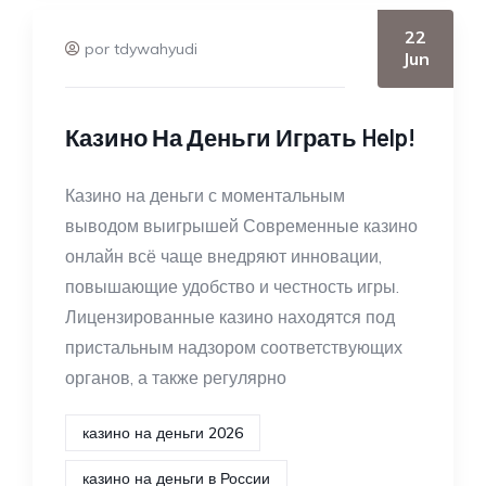
22
por tdywahyudi
Jun
Казино На Деньги Играть Help!
Казино на деньги с моментальным
выводом выигрышей Современные казино
онлайн всё чаще внедряют инновации,
повышающие удобство и честность игры.
Лицензированные казино находятся под
пристальным надзором соответствующих
органов, а также регулярно
казино на деньги 2026
казино на деньги в России