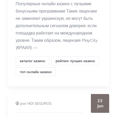
Популярные онлайн казино с лучшими
бонусными программами Такие лицензии
не заменяют украинскую, но могут быть
дополнительным сигналом доверия, если
площадка работает на международном
уровне. Таким образом, лицензия PlayCity
(КРАИЛ) —
каталог казино
рейтинг лучших казино
топ онлайн казино
23
por HDI SEGUROS
Jun