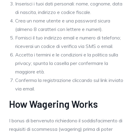
Inserisci i tuoi dati personali: nome, cognome, data
di nascita, indirizzo e codice fiscale.
Crea un nome utente e una password sicura
(almeno 8 caratteri con lettere e numeri).
Fornisci il tuo indirizzo email e numero di telefono;
riceverai un codice di verifica via SMS o email.
Accetta i termini e le condizioni e la politica sulla
privacy; spunta la casella per confermare la
maggiore età.
Conferma la registrazione cliccando sul link inviato
via email.
How Wagering Works
I bonus di benvenuto richiedono il soddisfacimento di
requisiti di scommessa (wagering) prima di poter