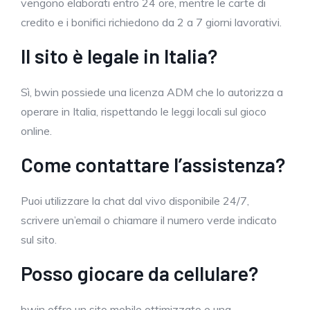
vengono elaborati entro 24 ore, mentre le carte di
credito e i bonifici richiedono da 2 a 7 giorni lavorativi.
Il sito è legale in Italia?
Sì, bwin possiede una licenza ADM che lo autorizza a
operare in Italia, rispettando le leggi locali sul gioco
online.
Come contattare l’assistenza?
Puoi utilizzare la chat dal vivo disponibile 24/7,
scrivere un’email o chiamare il numero verde indicato
sul sito.
Posso giocare da cellulare?
bwin offre un sito mobile ottimizzato e una