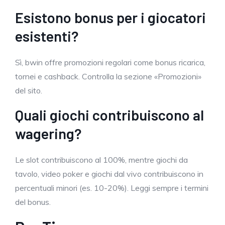
Esistono bonus per i giocatori
esistenti?
Sì, bwin offre promozioni regolari come bonus ricarica,
tornei e cashback. Controlla la sezione «Promozioni»
del sito.
Quali giochi contribuiscono al
wagering?
Le slot contribuiscono al 100%, mentre giochi da
tavolo, video poker e giochi dal vivo contribuiscono in
percentuali minori (es. 10-20%). Leggi sempre i termini
del bonus.