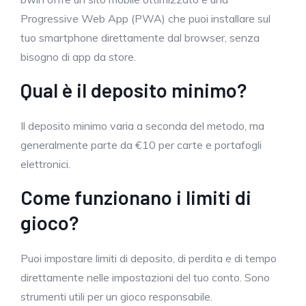
Progressive Web App (PWA) che puoi installare sul
tuo smartphone direttamente dal browser, senza
bisogno di app da store.
Qual è il deposito minimo?
Il deposito minimo varia a seconda del metodo, ma
generalmente parte da €10 per carte e portafogli
elettronici.
Come funzionano i limiti di
gioco?
Puoi impostare limiti di deposito, di perdita e di tempo
direttamente nelle impostazioni del tuo conto. Sono
strumenti utili per un gioco responsabile.