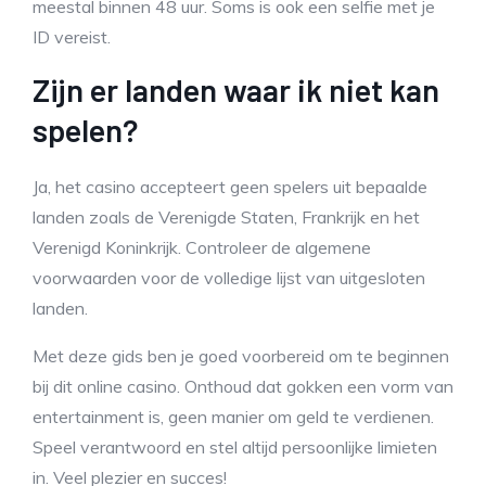
meestal binnen 48 uur. Soms is ook een selfie met je
ID vereist.
Zijn er landen waar ik niet kan
spelen?
Ja, het casino accepteert geen spelers uit bepaalde
landen zoals de Verenigde Staten, Frankrijk en het
Verenigd Koninkrijk. Controleer de algemene
voorwaarden voor de volledige lijst van uitgesloten
landen.
Met deze gids ben je goed voorbereid om te beginnen
bij dit online casino. Onthoud dat gokken een vorm van
entertainment is, geen manier om geld te verdienen.
Speel verantwoord en stel altijd persoonlijke limieten
in. Veel plezier en succes!