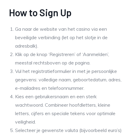
How to Sign Up
Ga naar de website van het casino via een
beveiligde verbinding (let op het slotje in de
adresbalk).
Klik op de knop ‘Registreren’ of ‘Aanmelden’,
meestal rechtsboven op de pagina.
Vul het registratieformulier in met je persoonlijke
gegevens: volledige naam, geboortedatum, adres,
e-mailadres en telefoonnummer.
Kies een gebruikersnaam en een sterk
wachtwoord. Combineer hoofdletters, kleine
letters, cijfers en speciale tekens voor optimale
veiligheid.
Selecteer je gewenste valuta (bijvoorbeeld euro’s)