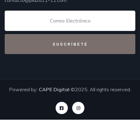
contacto@plaza11-11.com
Powered by:
CAPE Digital
©2025. All rights reserved.