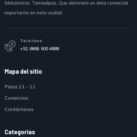
Matamoros,
Tamaulipas.
Que detonara un área comercial
importante en esta ciudad.
Teléfono
+52 (868) 500 4888
Mapa del sitio
Plaza 11 - 11
Comercios
Contáctanos
Categorías