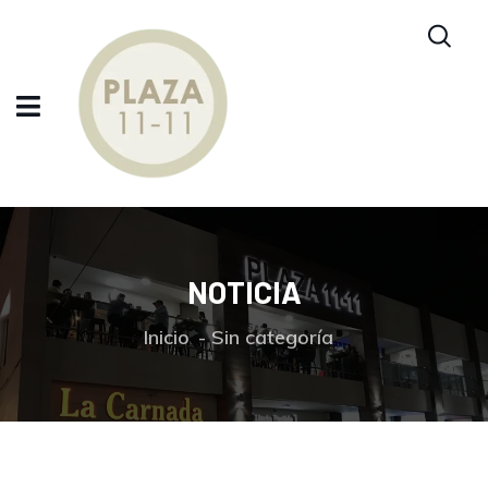
NOTICIA
Inicio
Sin categoría