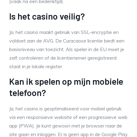
(vaak na een bedenktijd).
Is het casino veilig?
Ja, het casino maakt gebruik van SSL-encryptie en
voldoet aan de AVG. De Curacaose licentie biedt een
basisniveau van toezicht. Als speler in de EU moet je
zelf controleren of de licentienemer geregistreerd
staat in je lokale register.
Kan ik spelen op mijn mobiele
telefoon?
Ja, het casino is geoptimaliseerd voor mobiel gebruik
via een responsieve website of een progressieve web
app (PWA). Je kunt gewoon met je browser naar de
site gaan en inloggen. Er is geen app in de Google Play