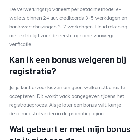
De verwerkingstijd varieert per betaalmethode: e-
wallets binnen 24 uur, creditcards 3-5 werkdagen en
bankoverschrijvingen 3-7 werkdagen. Houd rekening
met extra tijd voor de eerste opname vanwege
verificatie.
Kan ik een bonus weigeren bij
registratie?
Ja, je kunt ervoor kiezen om geen welkomstbonus te
accepteren. Dit wordt vaak aangegeven tijdens het
registratieproces. Als je later een bonus wilt, kun je
deze meestal vinden in de promotiepagina.
Wat gebeurt er met mijn bonus