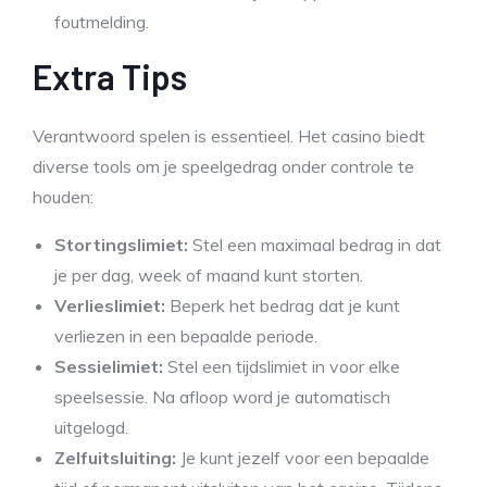
foutmelding.
Extra Tips
Verantwoord spelen is essentieel. Het casino biedt
diverse tools om je speelgedrag onder controle te
houden:
Stortingslimiet:
Stel een maximaal bedrag in dat
je per dag, week of maand kunt storten.
Verlieslimiet:
Beperk het bedrag dat je kunt
verliezen in een bepaalde periode.
Sessielimiet:
Stel een tijdslimiet in voor elke
speelsessie. Na afloop word je automatisch
uitgelogd.
Zelfuitsluiting:
Je kunt jezelf voor een bepaalde