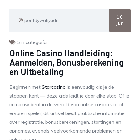
16
por tdywahyudi
Jun
Sin categoría
Online Casino Handleiding:
Aanmelden, Bonusberekening
en Uitbetaling
Beginnen met
Starcasino
is eenvoudig als je de
stappen kent — deze gids leidt je door elke stap. Of je
nu nieuw bent in de wereld van online casino’s of al
ervaren speler, dit artikel biedt praktische informatie
over registratie, bonusberekeningen, stortingen en
opnames, evenals veelvoorkomende problemen en
oplossingen.