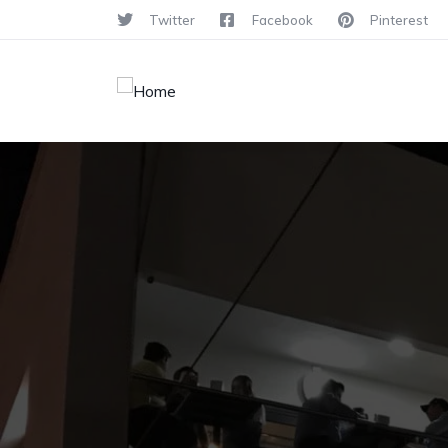
Twitter
Facebook
Pinterest