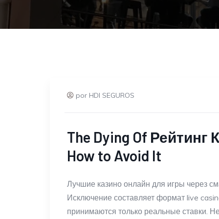
por HDI SEGUROS
The Dying Of Рейтинг 
How to Avoid It
Лучшие казино онлайн для игры через с
Исключение составляет формат live casi
принимаются только реальные ставки. Н