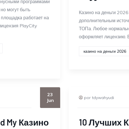
бонусными программами
 но могут быть
Казино на деньги 2026
 площадка работает на
дополнительным источ
ицензия PlayCity
ТОПа. Любое нормальн
оформляет лицензию. Б
казино на деньги 2026
23
por tdywahyudi
Jun
ed My Казино
10 Лучших 