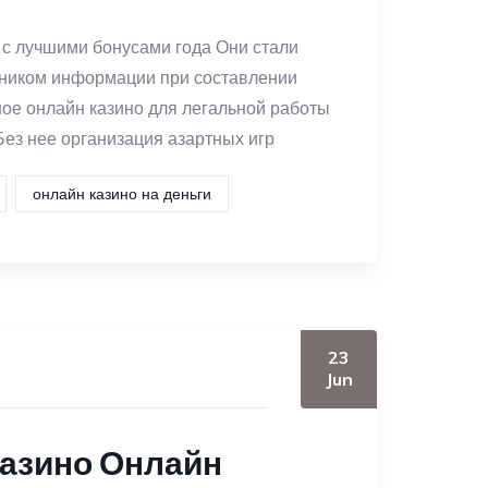
 с лучшими бонусами года Они стали
ником информации при составлении
ое онлайн казино для легальной работы
ез нее организация азартных игр
онлайн казино на деньги
23
Jun
Казино Онлайн