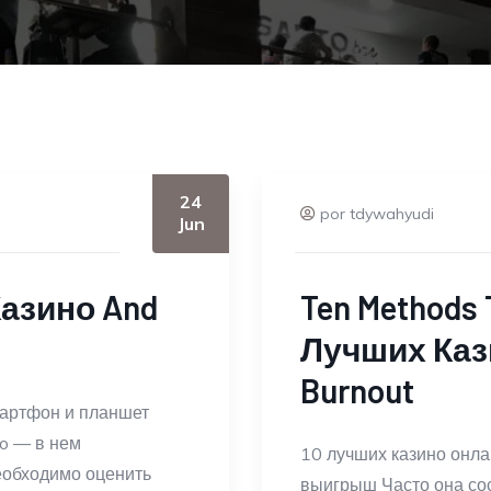
24
por tdywahyudi
Jun
Казино And
Ten Methods 
Лучших Каз
Burnout
мартфон и планшет
no — в нем
10 лучших казино онл
еобходимо оценить
выигрыш Часто она сос