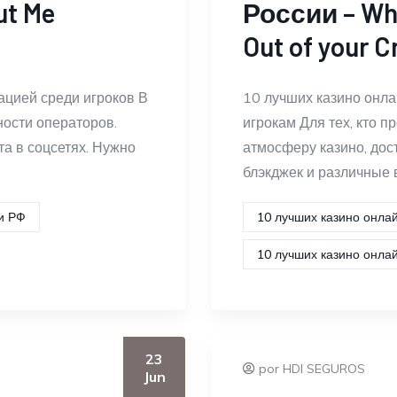
ut Me
России – Wha
Out of your Cr
ацией среди игроков В
10 лучших казино онл
ности операторов.
игрокам Для тех, кто п
та в соцсетях. Нужно
атмосферу казино, дос
блэкджек и различные 
ги РФ
10 лучших казино онла
10 лучших казино онла
23
por HDI SEGUROS
Jun