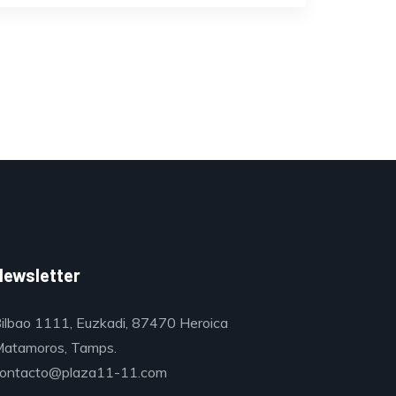
Newsletter
ilbao 1111, Euzkadi, 87470 Heroica
atamoros, Tamps.
ontacto@plaza11-11.com