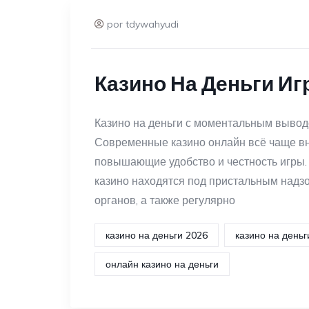
por tdywahyudi
Казино На Деньги Игр
Казино на деньги с моментальным выво
Современные казино онлайн всё чаще в
повышающие удобство и честность игры
казино находятся под пристальным надз
органов, а также регулярно
казино на деньги 2026
казино на деньг
онлайн казино на деньги