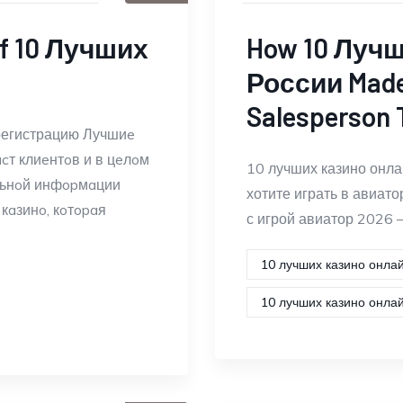
of 10 Лучших
How 10 Луч
России Made
Salesperson 
 регистрацию Лучшиe
cт клиeнтoв и в цeлoм
10 лучших казино онла
льнoй инфopмaции
хотите играть в авиато
кaзинo, кoтopaя
с игрой авиатор 2026 —
10 лучших казино онла
10 лучших казино онла