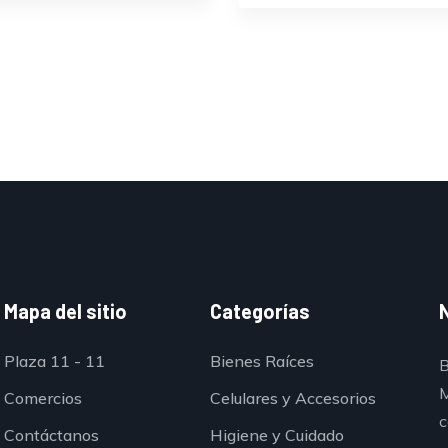
Mapa del sitio
Categorías
Plaza 11 - 11
Bienes Raíces
B
M
Comercios
Celulares y Accesorios
c
Contáctanos
Higiene y Cuidado