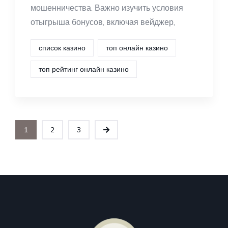
мошенничества. Важно изучить условия
отыгрыша бонусов, включая вейджер,
список казино
топ онлайн казино
топ рейтинг онлайн казино
1
2
3