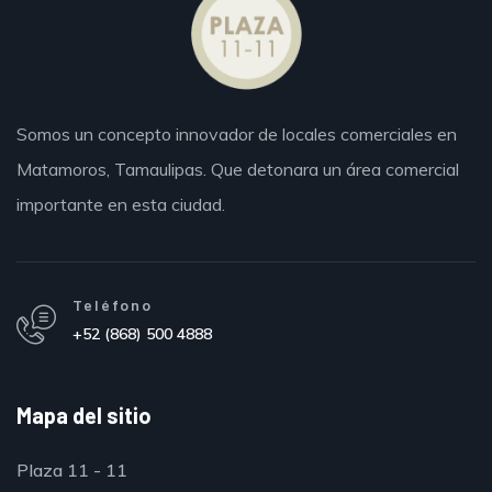
Somos un concepto innovador de locales comerciales en
Matamoros,
Tamaulipas.
Que detonara un área comercial
importante en esta ciudad.
Teléfono
+52 (868) 500 4888
Mapa del sitio
Plaza 11 - 11