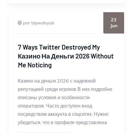
23
por tdywahyudi
Jun
7 Ways Twitter Destroyed My
Казино На Деньги 2026 Without
Me Noticing
Казино на деньги 2026 с надежной
репутацией среди игроков В них подробно
описаны условия и особенности
операторов. Часто доступен вход
посредством аккаунта в соцсетях. Нужно
убедиться, что в профиле представлена