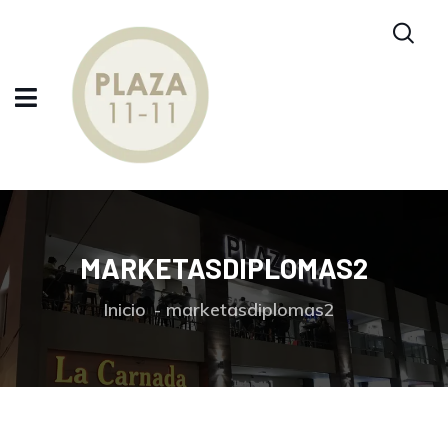
MARKETASDIPLOMAS2
Inicio
marketasdiplomas2