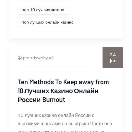
топ 10 лучших казино
топ лучших онлайн казино
24
por tdywahyudi
Jun
Ten Methods To Keep away from
10 Лучших Казино Онлайн
России Burnout
10 лучших казино онлайн России с
высокими шансами на выигрыш Часто она
составляет около суток, но в некоторых