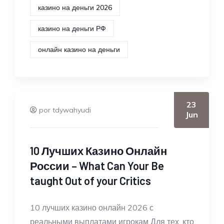
казино на деньги 2026
казино на деньги РФ
онлайн казино на деньги
23
por tdywahyudi
Jun
10 Лучших Казино Онлайн
России – What Can Your Be
taught Out of your Critics
10 лучших казино онлайн 2026 с
реальными выплатами игрокам Для тех, кто