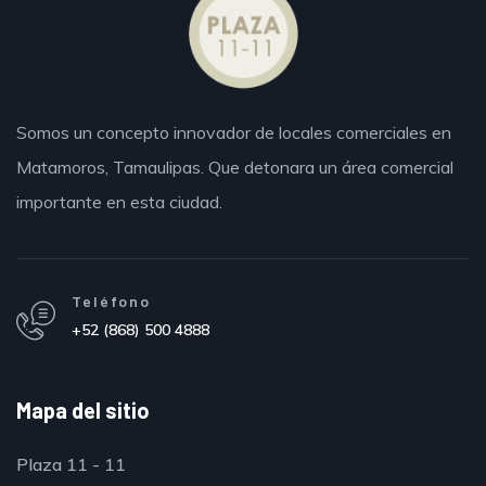
Somos un concepto innovador de locales comerciales en
Matamoros,
Tamaulipas.
Que detonara un área comercial
importante en esta ciudad.
Teléfono
+52 (868) 500 4888
Mapa del sitio
Plaza 11 - 11