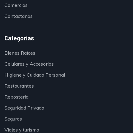
Comercios
Contáctanos
Categorías
Bienes Raíces
Celulares y Accesorios
Higiene y Cuidado Personal
Restaurantes
Reposteria
Seguridad Privada
Seguros
Viajes y turismo