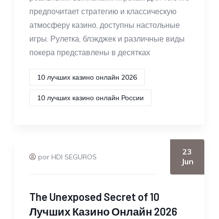
предпочитает стратегию и классическую
атмосферу казино, доступны настольные
игры. Рулетка, блэкджек и различные виды
покера представлены в десятках
10 лучших казино онлайн 2026
10 лучших казино онлайн России
23
por HDI SEGUROS
Jun
The Unexposed Secret of 10
Лучших Казино Онлайн 2026