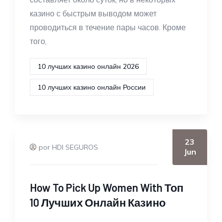
казино с быстрым выводом может
проводиться в течение пары часов. Кроме
того,
10 лучших казино онлайн 2026
10 лучших казино онлайн России
23
por HDI SEGUROS
Jun
How To Pick Up Women With Топ
10 Лучших Онлайн Казино