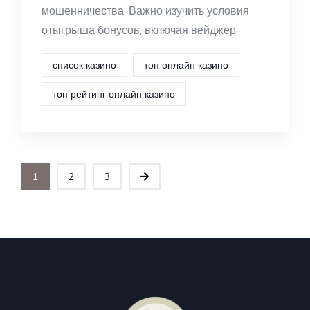
мошенничества. Важно изучить условия
отыгрыша бонусов, включая вейджер,
список казино
топ онлайн казино
топ рейтинг онлайн казино
1
2
3