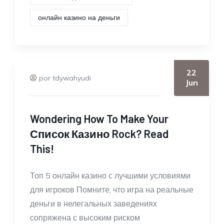
онлайн казино на деньги
22
por tdywahyudi
Jun
Wondering How To Make Your
Список Казино Rock? Read
This!
Топ 5 онлайн казино с лучшими условиями
для игроков Помните, что игра на реальные
деньги в нелегальных заведениях
сопряжена с высоким риском