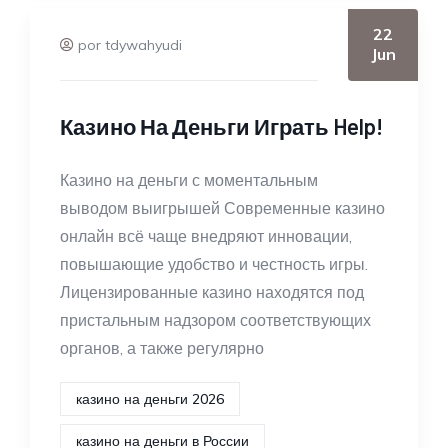
22
por tdywahyudi
Jun
Казино На Деньги Играть Help!
Казино на деньги с моментальным
выводом выигрышей Современные казино
онлайн всё чаще внедряют инновации,
повышающие удобство и честность игры.
Лицензированные казино находятся под
пристальным надзором соответствующих
органов, а также регулярно
казино на деньги 2026
казино на деньги в России