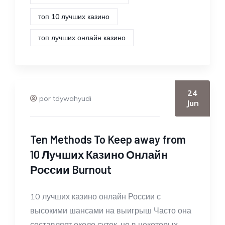
топ 10 лучших казино
топ лучших онлайн казино
24
por tdywahyudi
Jun
Ten Methods To Keep away from
10 Лучших Казино Онлайн
России Burnout
10 лучших казино онлайн России с
высокими шансами на выигрыш Часто она
составляет около суток, но в некоторых