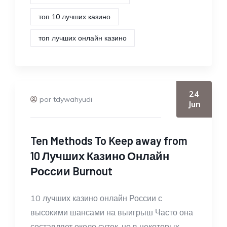
топ 10 лучших казино
топ лучших онлайн казино
24
por tdywahyudi
Jun
Ten Methods To Keep away from
10 Лучших Казино Онлайн
России Burnout
10 лучших казино онлайн России с
высокими шансами на выигрыш Часто она
составляет около суток, но в некоторых