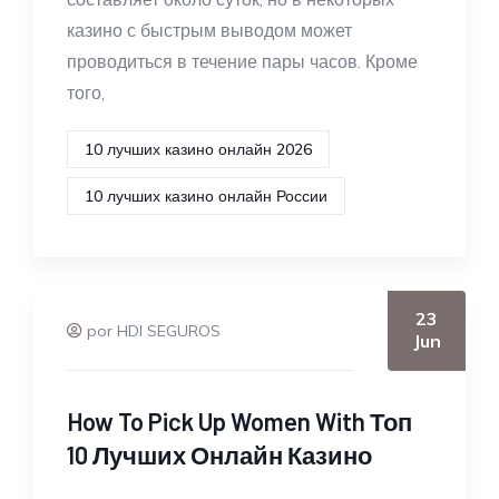
казино с быстрым выводом может
проводиться в течение пары часов. Кроме
того,
10 лучших казино онлайн 2026
10 лучших казино онлайн России
23
por HDI SEGUROS
Jun
How To Pick Up Women With Топ
10 Лучших Онлайн Казино