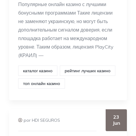
Популярные онлайн казино с лучшими
бонусными программами Такие лицензии
не заменяют украинскую, но могут быть
дополнительным сигналом доверия, если
площадка работает на международном
уровне. Таким образом, лицензия PlayCity
(КРАИЛ) —
каталог казино
рейтинг лучших казино
топ онлайн казино
23
por HDI SEGUROS
Jun